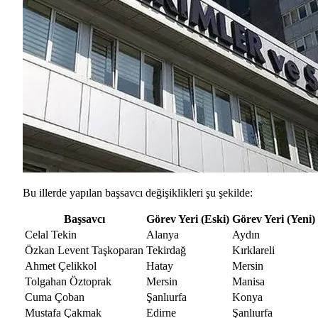
Bu illerde yapılan başsavcı değişiklikleri şu şekilde:
Başsavcı
Görev Yeri (Eski)
Görev Yeri (Yeni)
Celal Tekin
Alanya
Aydın
Özkan Levent Taşkoparan
Tekirdağ
Kırklareli
Ahmet Çelikkol
Hatay
Mersin
Tolgahan Öztoprak
Mersin
Manisa
Cuma Çoban
Şanlıurfa
Konya
Mustafa Çakmak
Edirne
Şanlıurfa