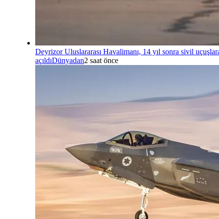
Deyrizor Uluslararası Havalimanı, 14 yıl sonra sivil uçuşlar
açıldı
Dünyadan
2 saat önce