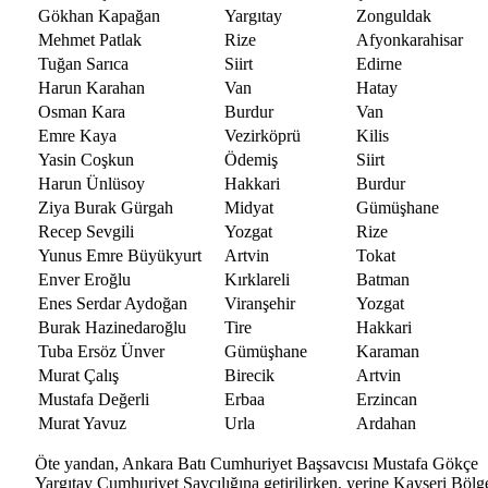
Gökhan Kapağan
Yargıtay
Zonguldak
Mehmet Patlak
Rize
Afyonkarahisar
Tuğan Sarıca
Siirt
Edirne
Harun Karahan
Van
Hatay
Osman Kara
Burdur
Van
Emre Kaya
Vezirköprü
Kilis
Yasin Coşkun
Ödemiş
Siirt
Harun Ünlüsoy
Hakkari
Burdur
Ziya Burak Gürgah
Midyat
Gümüşhane
Recep Sevgili
Yozgat
Rize
Yunus Emre Büyükyurt
Artvin
Tokat
Enver Eroğlu
Kırklareli
Batman
Enes Serdar Aydoğan
Viranşehir
Yozgat
Burak Hazinedaroğlu
Tire
Hakkari
Tuba Ersöz Ünver
Gümüşhane
Karaman
Murat Çalış
Birecik
Artvin
Mustafa Değerli
Erbaa
Erzincan
Murat Yavuz
Urla
Ardahan
Öte yandan, Ankara Batı Cumhuriyet Başsavcısı Mustafa Gökçe
Yargıtay Cumhuriyet Savcılığına getirilirken, yerine Kayseri Bölg