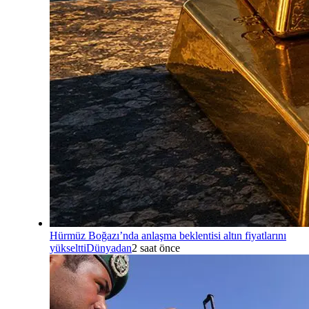
Hürmüz Boğazı’nda anlaşma beklentisi altın fiyatlarını
yükseltti
Dünyadan
2 saat önce