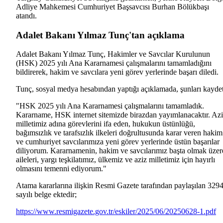
Adliye Mahkemesi Cumhuriyet Başsavcısı Burhan Bölükbaşı
atandı.
Adalet Bakanı Yılmaz Tunç'tan açıklama
Adalet Bakanı Yılmaz Tunç, Hakimler ve Savcılar Kurulunun
(HSK) 2025 yılı Ana Kararnamesi çalışmalarını tamamladığını
bildirerek, hakim ve savcılara yeni görev yerlerinde başarı diledi.
Tunç, sosyal medya hesabından yaptığı açıklamada, şunları kaydet
"HSK 2025 yılı Ana Kararnamesi çalışmalarını tamamladık.
Kararname, HSK internet sitemizde birazdan yayımlanacaktır. Az
milletimiz adına görevlerini ifa eden, hukukun üstünlüğü,
bağımsızlık ve tarafsızlık ilkeleri doğrultusunda karar veren hakim
ve cumhuriyet savcılarımıza yeni görev yerlerinde üstün başarılar
diliyorum. Kararnamenin, hakim ve savcılarımız başta olmak üzer
aileleri, yargı teşkilatımız, ülkemiz ve aziz milletimiz için hayırlı
olmasını temenni ediyorum."
Atama kararlarına ilişkin Resmi Gazete tarafından paylaşılan 329
sayılı belge ektedir;
https://www.resmigazete.gov.tr/eskiler/2025/06/20250628-1.pdf