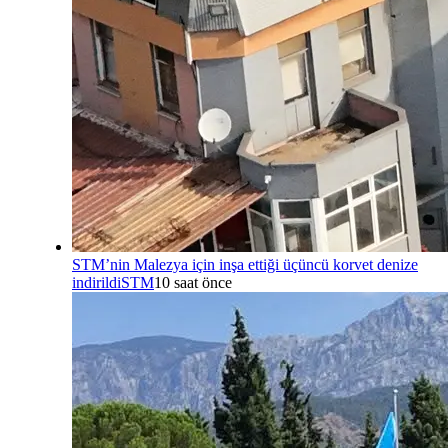
STM’nin Malezya için inşa ettiği üçüncü korvet denize
indirildi
STM
10 saat önce