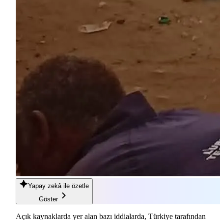
Yapay zekâ
ile özetle
Göster
Açık kaynaklarda yer alan bazı iddialarda, Türkiye tarafından