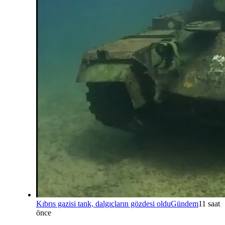
Kıbrıs gazisi tank, dalgıçların gözdesi oldu
Gündem
11 saat
önce