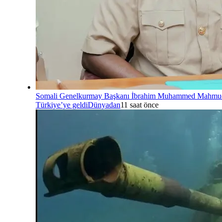
Somali Genelkurmay Başkanı İbrahim Muhammed Mahmu
Türkiye’ye geldi
Dünyadan
11 saat önce