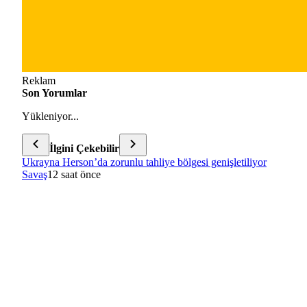
Reklam
Son Yorumlar
Yükleniyor...
İlgini Çekebilir
Ukrayna Herson’da zorunlu tahliye bölgesi genişletiliyor
Savaş
12 saat önce