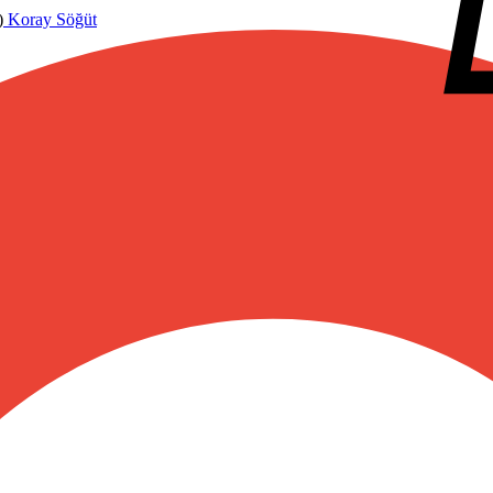
)
Koray Söğüt