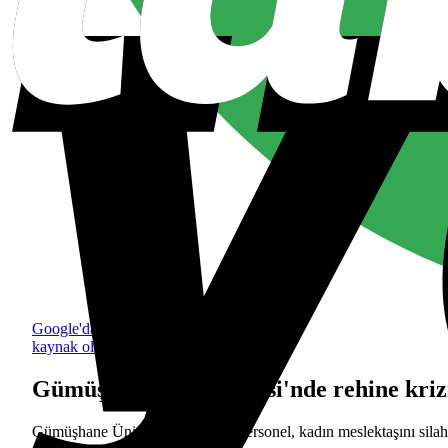
Google'da tercih edilen
kaynak olarak ekle
Gümüşhane Üniversitesi'nde rehine krizi:
Gümüşhane Üniversitesi'nde bir personel, kadın meslektaşını silahl