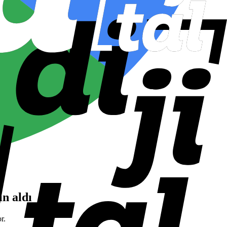
in aldı
r.