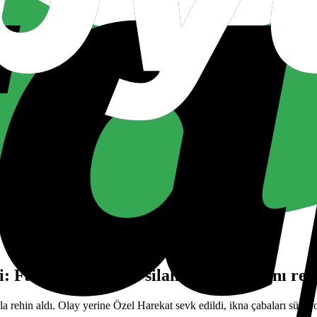
 Fakülte personeli silahla meslektaşını reh
a rehin aldı. Olay yerine Özel Harekat sevk edildi, ikna çabaları sürüyo