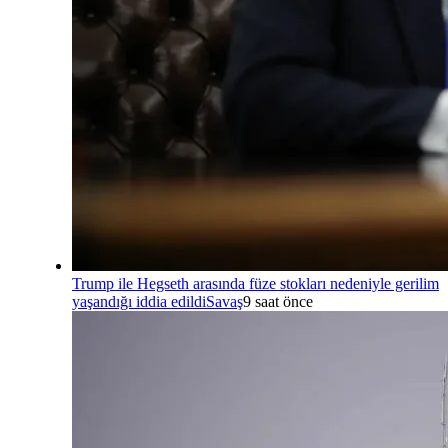
Trump ile Hegseth arasında füze stokları nedeniyle gerilim
yaşandığı iddia edildi
Savaş
9 saat önce