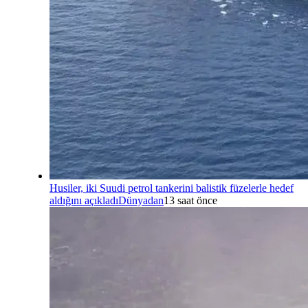
Husiler, iki Suudi petrol tankerini balistik füzelerle hedef
aldığını açıkladı
Dünyadan
13 saat önce