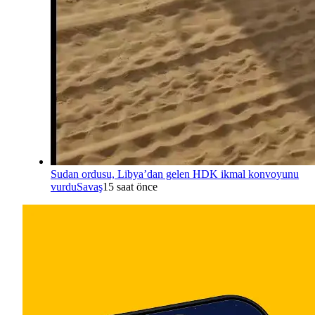
Sudan ordusu, Libya’dan gelen HDK ikmal konvoyunu
vurdu
Savaş
15 saat önce