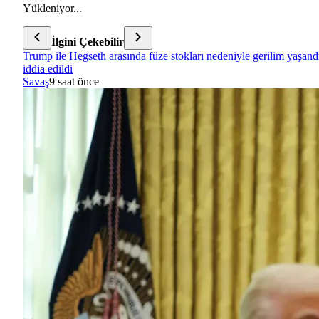
Yükleniyor...
İlgini Çekebilir
Trump ile Hegseth arasında füze stokları nedeniyle gerilim yaşand
iddia edildi
Savaş
9 saat önce