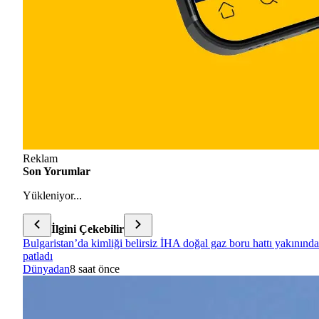
Reklam
Son Yorumlar
Yükleniyor...
İlgini Çekebilir
Bulgaristan’da kimliği belirsiz İHA doğal gaz boru hattı yakınında
patladı
Dünyadan
8 saat önce