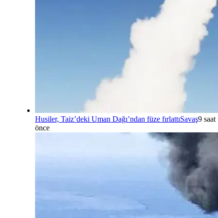
Husiler, Taiz’deki Uman Dağı’ndan füze fırlattı
Savaş
9 saat
önce