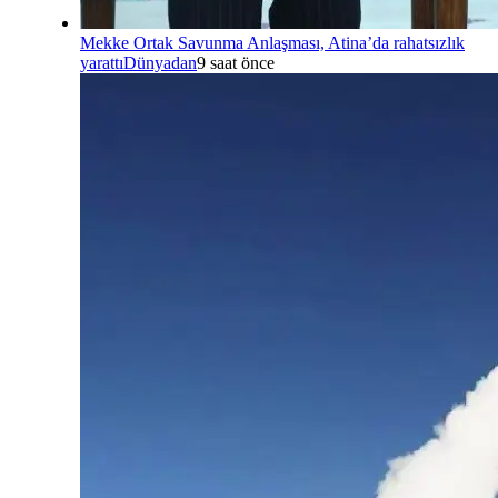
Mekke Ortak Savunma Anlaşması, Atina’da rahatsızlık
yarattı
Dünyadan
9 saat önce