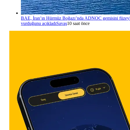
BAE, İran’ın Hürmüz Boğazı’nda ADNOC gemisini füzey
vurduğunu açıkladı
Savaş
10 saat önce