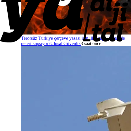
Terörsüz Türkiye çerçeve yasası için ilk onay: 12 madde
neleri kapsıyor?
Ulusal Güvenlik
3 saat önce