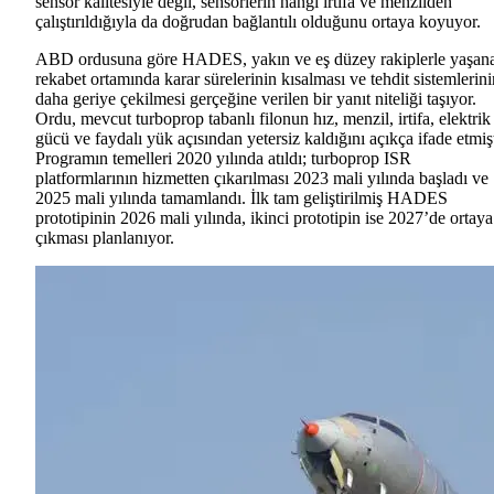
sensör kalitesiyle değil, sensörlerin hangi irtifa ve menzilden
çalıştırıldığıyla da doğrudan bağlantılı olduğunu ortaya koyuyor.
ABD ordusuna göre HADES, yakın ve eş düzey rakiplerle yaşan
rekabet ortamında karar sürelerinin kısalması ve tehdit sistemlerini
daha geriye çekilmesi gerçeğine verilen bir yanıt niteliği taşıyor.
Ordu, mevcut turboprop tabanlı filonun hız, menzil, irtifa, elektrik
gücü ve faydalı yük açısından yetersiz kaldığını açıkça ifade etmişt
Programın temelleri 2020 yılında atıldı; turboprop ISR
platformlarının hizmetten çıkarılması 2023 mali yılında başladı ve
2025 mali yılında tamamlandı. İlk tam geliştirilmiş HADES
prototipinin 2026 mali yılında, ikinci prototipin ise 2027’de ortaya
çıkması planlanıyor.