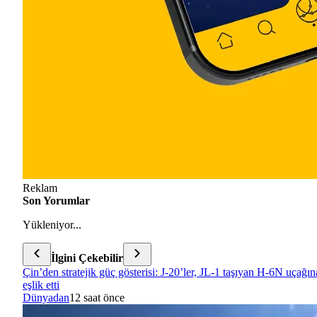
Reklam
Son Yorumlar
Yükleniyor...
İlgini Çekebilir
Çin’den stratejik güç gösterisi: J-20’ler, JL-1 taşıyan H-6N uçağın
eşlik etti
Dünyadan
12 saat önce