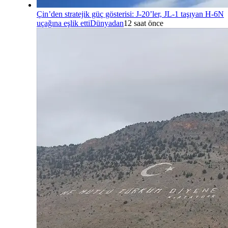
Çin’den stratejik güç gösterisi: J-20’ler, JL-1 taşıyan H-6N
uçağına eşlik etti
Dünyadan
12 saat önce