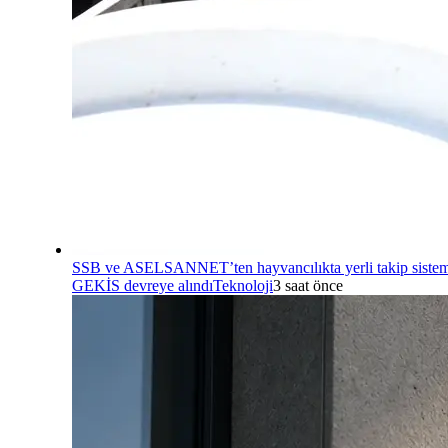
SSB ve ASELSANNET’ten hayvancılıkta yerli takip sistem
GEKİS devreye alındı
Teknoloji
3 saat önce