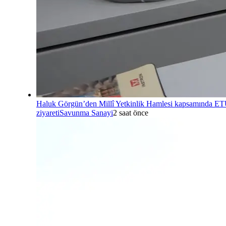
Haluk Görgün’den Millî Yetkinlik Hamlesi kapsamında E
ziyareti
Savunma Sanayi
2 saat önce