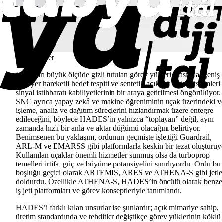
HADES Jet
Detayları büyük ölçüde gizli tutulan görev yükleri arasında, geniş
alan yer hareketli hedef tespiti ve sentetik açıklıklı radar sistemleri 
sinyal istihbaratı kabiliyetlerinin bir araya getirilmesi öngörülüyor.
SNC ayrıca yapay zekâ ve makine öğreniminin uçak üzerindeki v
işleme, analiz ve dağıtım süreçlerini hızlandırmak üzere entegre
edileceğini, böylece HADES’in yalnızca “toplayan” değil, aynı
zamanda hızlı bir anla ve aktar düğümü olacağını belirtiyor.
Benimsenen bu yaklaşım, ordunun geçmişte işlettiği Guardrail,
ARL-M ve EMARSS gibi platformlarla keskin bir tezat oluşturuy
Kullanılan uçaklar önemli hizmetler sunmuş olsa da turboprop
temelleri irtifa, güç ve büyüme potansiyelini sınırlıyordu. Ordu bu
boşluğu geçici olarak ARTEMIS, ARES ve ATHENA-S gibi jetle
doldurdu. Özellikle ATHENA-S, HADES’in öncülü olarak benze
iş jeti platformları ve görev konseptleriyle tanımlandı.
HADES’i farklı kılan unsurlar ise şunlardır; açık mimariye sahip,
üretim standardında ve tehditler değiştikçe görev yüklerinin köklü