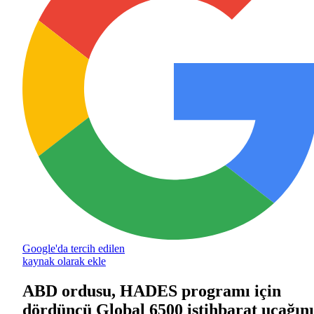
Google'da tercih edilen
kaynak olarak ekle
ABD ordusu, HADES programı için
dördüncü Global 6500 istihbarat uçağını