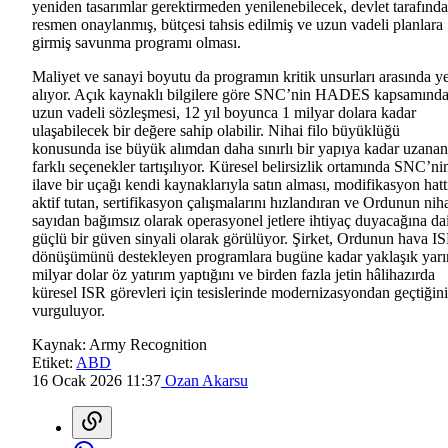
yeniden tasarımlar gerektirmeden yenilenebilecek, devlet tarafınd
resmen onaylanmış, bütçesi tahsis edilmiş ve uzun vadeli planlara
girmiş savunma programı olması.
Maliyet ve sanayi boyutu da programın kritik unsurları arasında y
alıyor. Açık kaynaklı bilgilere göre SNC’nin HADES kapsamında
uzun vadeli sözleşmesi, 12 yıl boyunca 1 milyar dolara kadar
ulaşabilecek bir değere sahip olabilir. Nihai filo büyüklüğü
konusunda ise büyük alımdan daha sınırlı bir yapıya kadar uzanan
farklı seçenekler tartışılıyor. Küresel belirsizlik ortamında SNC’ni
ilave bir uçağı kendi kaynaklarıyla satın alması, modifikasyon hatt
aktif tutan, sertifikasyon çalışmalarını hızlandıran ve Ordunun nih
sayıdan bağımsız olarak operasyonel jetlere ihtiyaç duyacağına da
güçlü bir güven sinyali olarak görülüyor. Şirket, Ordunun hava I
dönüşümünü destekleyen programlara bugüne kadar yaklaşık yar
milyar dolar öz yatırım yaptığını ve birden fazla jetin hâlihazırda
küresel ISR görevleri için tesislerinde modernizasyondan geçtiğini
vurguluyor.
Kaynak:
Army Recognition
Etiket:
ABD
16 Ocak 2026 11:37
Ozan Akarsu