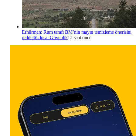
Erhürman: Rum tarafı BM’nin mayın temizleme önerisini
reddetti
Ulusal Güvenlik
12 saat önce