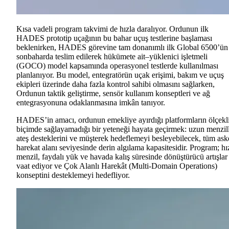
Kısa vadeli program takvimi de hızla daralıyor. Ordunun ilk
HADES prototip uçağının bu bahar uçuş testlerine başlaması
beklenirken, HADES görevine tam donanımlı ilk Global 6500’ün
sonbaharda teslim edilerek hükümete ait–yüklenici işletmeli
(GOCO) model kapsamında operasyonel testlerde kullanılması
planlanıyor. Bu model, entegratörün uçak erişimi, bakım ve uçuş
ekipleri üzerinde daha fazla kontrol sahibi olmasını sağlarken,
Ordunun taktik geliştirme, sensör kullanım konseptleri ve ağ
entegrasyonuna odaklanmasına imkân tanıyor.
HADES’in amacı, ordunun emekliye ayırdığı platformların ölçekl
biçimde sağlayamadığı bir yeteneği hayata geçirmek: uzun menzill
ateş desteklerini ve müşterek hedeflemeyi besleyebilecek, tüm ask
harekat alanı seviyesinde derin algılama kapasitesidir. Program; hı
menzil, faydalı yük ve havada kalış süresinde dönüştürücü artışlar
vaat ediyor ve Çok Alanlı Harekât (Multi-Domain Operations)
konseptini desteklemeyi hedefliyor.