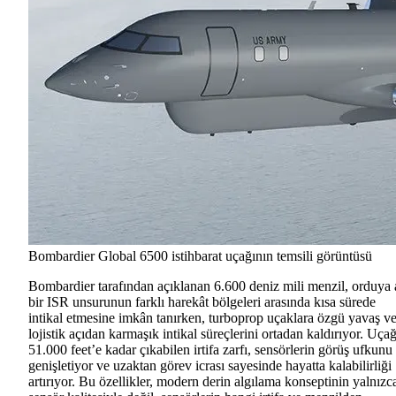
Bombardier Global 6500 istihbarat uçağının temsili görüntüsü
Bombardier tarafından açıklanan 6.600 deniz mili menzil, orduya 
bir ISR unsurunun farklı harekât bölgeleri arasında kısa sürede
intikal etmesine imkân tanırken, turboprop uçaklara özgü yavaş v
lojistik açıdan karmaşık intikal süreçlerini ortadan kaldırıyor. Uça
51.000 feet’e kadar çıkabilen irtifa zarfı, sensörlerin görüş ufkunu
genişletiyor ve uzaktan görev icrası sayesinde hayatta kalabilirliği
artırıyor. Bu özellikler, modern derin algılama konseptinin yalnızc