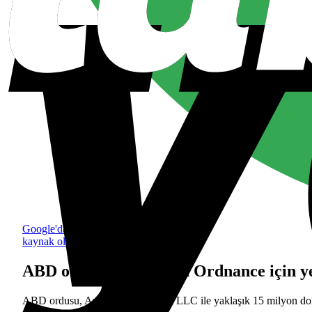
Google'da tercih edilen
kaynak olarak ekle
ABD ordusu, American Ordnance için yeni
ABD ordusu, American Ordnance LLC ile yaklaşık 15 milyon dolarlı