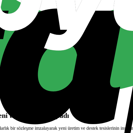
 tesislere fon sağladı
k bir sözleşme imzalayarak yeni üretim ve destek tesislerinin inşasını