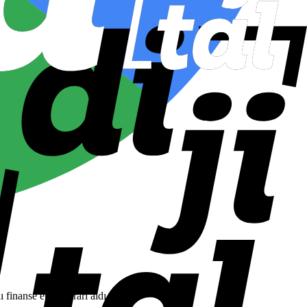
 finanse etme kararı aldı