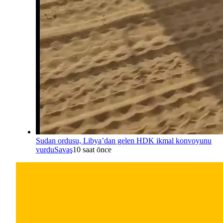
Sudan ordusu, Libya’dan gelen HDK ikmal konvoyunu
vurdu
Savaş
10 saat önce