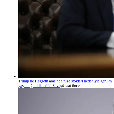
Trump ile Hegseth arasında füze stokları nedeniyle gerilim
yaşandığı iddia edildi
Savaş
4 saat önce