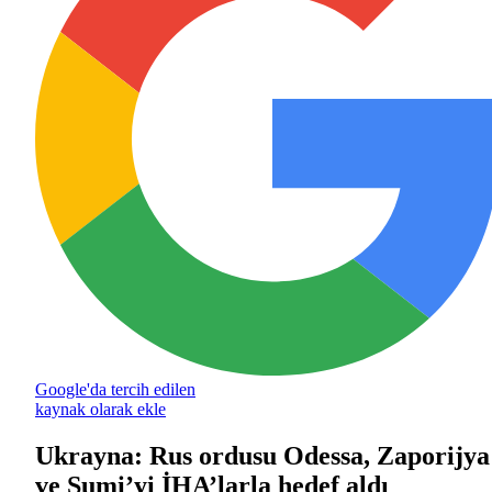
Google'da tercih edilen
kaynak olarak ekle
Ukrayna: Rus ordusu Odessa, Zaporijya
ve Sumi’yi İHA’larla hedef aldı