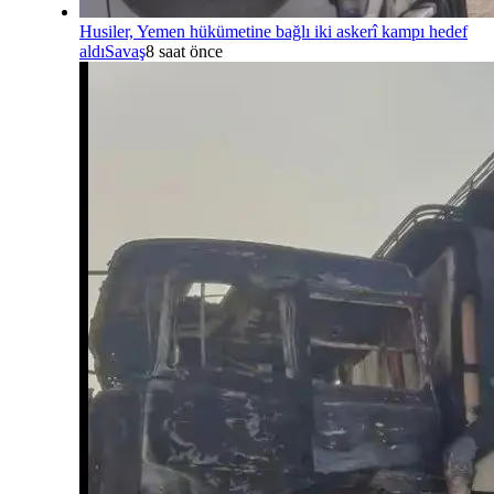
Husiler, Yemen hükümetine bağlı iki askerî kampı hedef
aldı
Savaş
8 saat önce