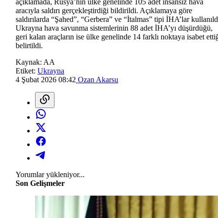
açıklamada, Rusya’nın ülke genelinde 105 adet insansız hava
aracıyla saldırı gerçekleştirdiği bildirildi. Açıklamaya göre
saldırılarda “Şahed”, “Gerbera” ve “İtalmas” tipi İHA’lar kullanıld
Ukrayna hava savunma sistemlerinin 88 adet İHA’yı düşürdüğü,
geri kalan araçların ise ülke genelinde 14 farklı noktaya isabet etti
belirtildi.
Kaynak:
AA
Etiket:
Ukrayna
4 Şubat 2026 08:42
Ozan Akarsu
Yorumlar yükleniyor...
Son Gelişmeler