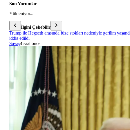
Son Yorumlar
Yükleniyor...
İlgini Çekebilir
Trump ile Hegseth arasında füze stokları nedeniyle gerilim yaşand
iddia edildi
Savaş
4 saat önce