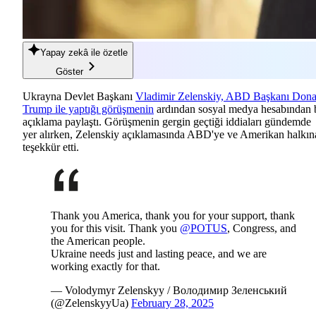
Yapay zekâ
ile özetle
Göster
Ukrayna Devlet Başkanı
Vladimir Zelenskiy, ABD Başkanı Dona
Trump ile yaptığı görüşmenin
ardından sosyal medya hesabından 
açıklama paylaştı. Görüşmenin gergin geçtiği iddiaları gündemde
yer alırken, Zelenskiy açıklamasında ABD'ye ve Amerikan halkın
teşekkür etti.
Thank you America, thank you for your support, thank
you for this visit. Thank you
@POTUS
, Congress, and
the American people.
Ukraine needs just and lasting peace, and we are
working exactly for that.
— Volodymyr Zelenskyy / Володимир Зеленський
(@ZelenskyyUa)
February 28, 2025