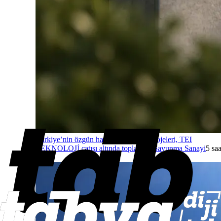
Türkiye’nin özgün havacılık motoru projeleri, TEI
TEKNOLOJİ çatısı altında toplanıyor
Savunma Sanayi
5 saa
önce