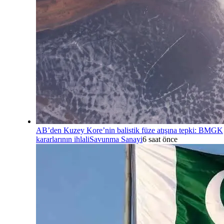
AB’den Kuzey Kore’nin balistik füze atışına tepki: BMGK
kararlarının ihlali
Savunma Sanayi
6 saat önce