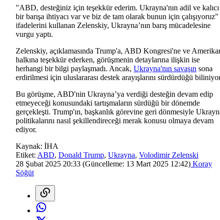
"ABD, desteğiniz için teşekkür ederim. Ukrayna'nın adil ve kalıcı
bir barışa ihtiyacı var ve biz de tam olarak bunun için çalışıyoruz"
ifadelerini kullanan Zelenskiy, Ukrayna’nın barış mücadelesine
vurgu yaptı.
Zelenskiy, açıklamasında Trump'a, ABD Kongresi'ne ve Amerika
halkına teşekkür ederken, görüşmenin detaylarına ilişkin ise
herhangi bir bilgi paylaşmadı. Ancak,
Ukrayna'nın savaşın
sona
erdirilmesi için uluslararası destek arayışlarını sürdürdüğü biliniyor
Bu görüşme, ABD'nin Ukrayna’ya verdiği desteğin devam edip
etmeyeceği konusundaki tartışmaların sürdüğü bir dönemde
gerçekleşti. Trump'ın, başkanlık görevine geri dönmesiyle Ukrayn
politikalarını nasıl şekillendireceği merak konusu olmaya devam
ediyor.
Kaynak:
İHA
Etiket:
ABD
,
Donald Trump
,
Ukrayna
,
Volodimir Zelenski
28 Şubat 2025 20:33
(Güncelleme:
13 Mart 2025 12:42
)
Koray
Söğüt