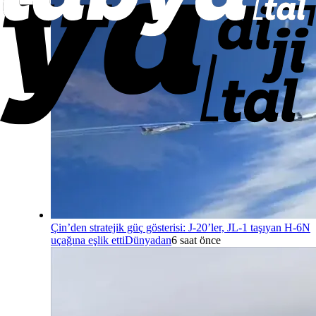
Çin’den stratejik güç gösterisi: J-20’ler, JL-1 taşıyan H-6N
uçağına eşlik etti
Dünyadan
6 saat önce