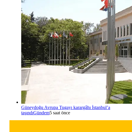
Güneydoğu Avrupa Tugayı karargâhı İstanbul’a
taşındı
Gündem
5 saat önce