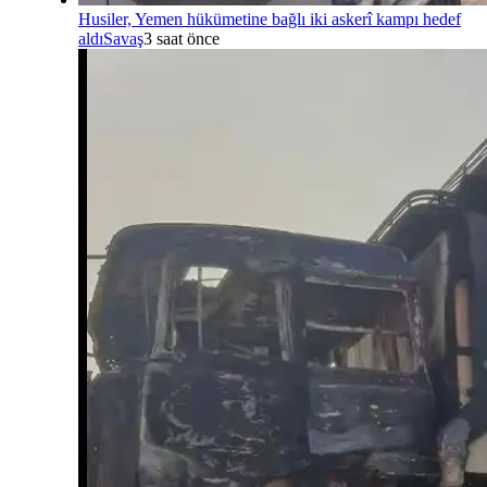
Husiler, Yemen hükümetine bağlı iki askerî kampı hedef
aldı
Savaş
3 saat önce