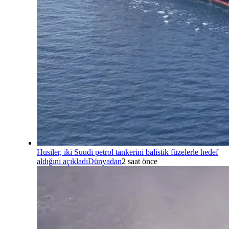
Husiler, iki Suudi petrol tankerini balistik füzelerle hedef
aldığını açıkladı
Dünyadan
2 saat önce