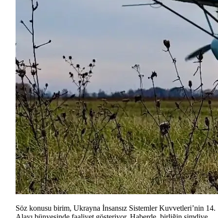
Söz konusu birim, Ukrayna İnsansız Sistemler Kuvvetleri’nin 14.
Alayı bünyesinde faaliyet gösteriyor. Haberde, birliğin şimdiye