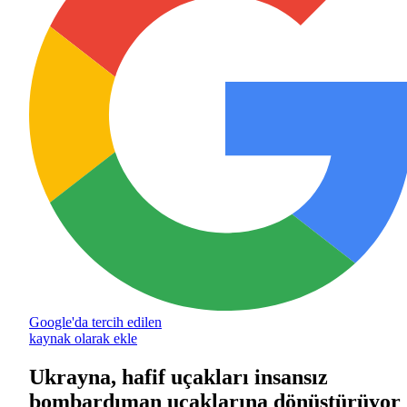
Google'da tercih edilen
kaynak olarak ekle
Ukrayna, hafif uçakları insansız
bombardıman uçaklarına dönüştürüyor