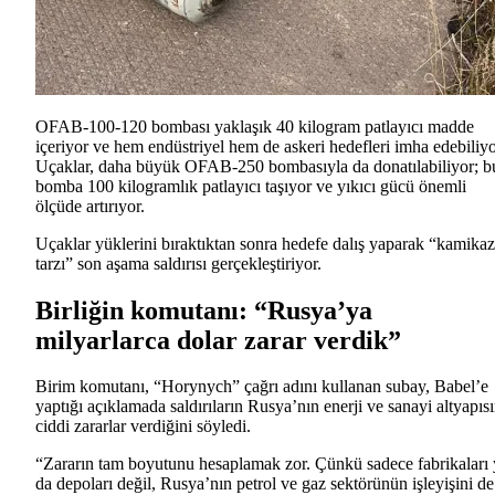
OFAB-100-120 bombası yaklaşık 40 kilogram patlayıcı madde
içeriyor ve hem endüstriyel hem de askeri hedefleri imha edebiliyo
Uçaklar, daha büyük OFAB-250 bombasıyla da donatılabiliyor; b
bomba 100 kilogramlık patlayıcı taşıyor ve yıkıcı gücü önemli
ölçüde artırıyor.
Uçaklar yüklerini bıraktıktan sonra hedefe dalış yaparak “kamika
tarzı” son aşama saldırısı gerçekleştiriyor.
Birliğin komutanı: “Rusya’ya
milyarlarca dolar zarar verdik”
Birim komutanı, “Horynych” çağrı adını kullanan subay, Babel’e
yaptığı açıklamada saldırıların Rusya’nın enerji ve sanayi altyapıs
ciddi zararlar verdiğini söyledi.
“Zararın tam boyutunu hesaplamak zor. Çünkü sadece fabrikaları 
da depoları değil, Rusya’nın petrol ve gaz sektörünün işleyişini de