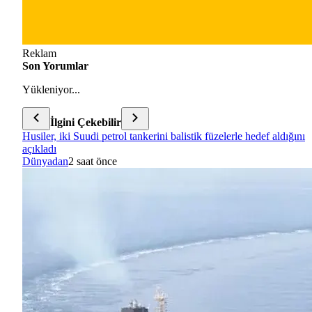
Reklam
Son Yorumlar
Yükleniyor...
İlgini Çekebilir
Husiler, iki Suudi petrol tankerini balistik füzelerle hedef aldığını
açıkladı
Dünyadan
2 saat önce