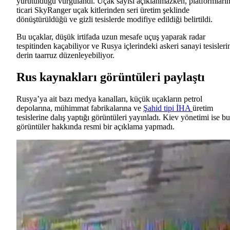
yürütüldüğü vurgulandı. Uçak sayısı açıklanmazken, platformları
ticari SkyRanger uçak kitlerinden seri üretim şeklinde
dönüştürüldüğü ve gizli tesislerde modifiye edildiği belirtildi.
Bu uçaklar, düşük irtifada uzun mesafe uçuş yaparak radar
tespitinden kaçabiliyor ve Rusya içlerindeki askeri sanayi tesisleri
derin taarruz düzenleyebiliyor.
Rus kaynakları görüntüleri paylaştı
Rusya’ya ait bazı medya kanalları, küçük uçakların petrol
depolarına, mühimmat fabrikalarına ve
Şahid tipi İHA
üretim
tesislerine dalış yaptığı görüntüleri yayınladı. Kiev yönetimi ise bu
görüntüler hakkında resmi bir açıklama yapmadı.