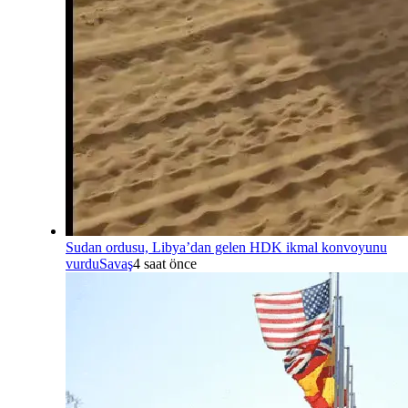
Sudan ordusu, Libya’dan gelen HDK ikmal konvoyunu
vurdu
Savaş
4 saat önce