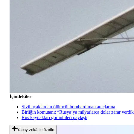
İçindekiler
Sivil uçaklardan ölümcül bombardıman araçlarına
Birliğin komutanı: “Rusya’ya milyarlarca dolar zarar verdik
Rus kaynakları görüntüleri paylaştı
Yapay zekâ
ile özetle