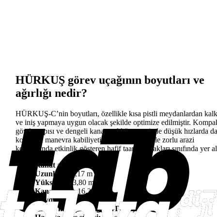
HÜRKUŞ görev uçağının boyutları ve
ağırlığı nedir?
HÜRKUŞ-C’nin boyutları, özellikle kısa pistli meydanlardan kalk
ve iniş yapmaya uygun olacak şekilde optimize edilmiştir. Kompa
gövde yapısı ve dengeli kanat açıklığı sayesinde düşük hızlarda d
kontrollü manevra kabiliyeti sağlar. Bu yönüyle zorlu arazi
koşullarında etkinlik gösteren hafif taarruz uçakları sınıfında yer al
Kanat açıklığı:
10,91 m
Uzunluk:
11,17 m
Yükseklik:
3,80 m
Kanat alanı:
16,30 m²
Gövde uzunluğu:
10,8 m
Azami kalkış ağırlığı (MTOW):
4.530 kg