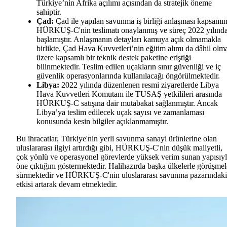
Türkiye’nin Afrika açılımı açısından da stratejik öneme
sahiptir.
Çad:
Çad ile yapılan savunma iş birliği anlaşması kapsamı
HÜRKUŞ-C'nin teslimatı onaylanmış ve süreç 2022 yılınd
başlamıştır. Anlaşmanın detayları kamuya açık olmamakla
birlikte, Çad Hava Kuvvetleri’nin eğitim alımı da dâhil olm
üzere kapsamlı bir teknik destek paketine eriştiği
bilinmektedir. Teslim edilen uçakların sınır güvenliği ve iç
güvenlik operasyonlarında kullanılacağı öngörülmektedir.
Libya:
2022 yılında düzenlenen resmi ziyaretlerde Libya
Hava Kuvvetleri Komutanı ile TUSAŞ yetkilileri arasında
HÜRKUŞ-C satışına dair mutabakat sağlanmıştır. Ancak
Libya’ya teslim edilecek uçak sayısı ve zamanlaması
konusunda kesin bilgiler açıklanmamıştır.
Bu ihracatlar, Türkiye'nin yerli savunma sanayi ürünlerine olan
uluslararası ilgiyi artırdığı gibi, HÜRKUŞ-C'nin düşük maliyetli,
çok yönlü ve operasyonel görevlerde yüksek verim sunan yapısıy
öne çıktığını göstermektedir. Halihazırda başka ülkelerle görüşmel
sürmektedir ve HÜRKUŞ-C'nin uluslararası savunma pazarındaki
etkisi artarak devam etmektedir.