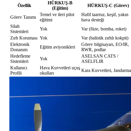
HÜRKUŞ-B
Özellik
HÜRKUŞ-C (Görev)
(Eğitim)
Temel ve ileri pilot
Hafif taarruz, keşif, yakın
Görev Tanımı
eğitimi
hava desteği
Silah
Yok
Var (füze, bomba, roket)
Sistemleri
Zırh Koruması
Yok
Var (balistik zırhlı kokpit)
Elektronik
Görev bilgisayarı, EO/IR,
Eğitim aviyonikleri
Donanım
RWR, podlar
Hedefleme
ASELSAN CATS /
Yok
Sistemleri
ASELFLIR
Kullanıcı
Hava Kuvvetleri uçuş
Kara Kuvvetleri, Jandarma
Profili
okulları