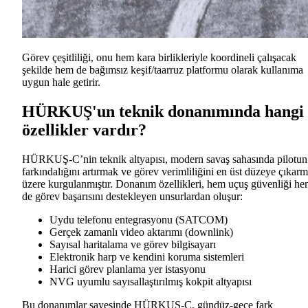
Görev çeşitliliği, onu hem kara birlikleriyle koordineli çalışacak
şekilde hem de bağımsız keşif/taarruz platformu olarak kullanıma
uygun hale getirir.
HÜRKUŞ'un teknik donanımında hangi
özellikler vardır?
HÜRKUŞ-C’nin teknik altyapısı, modern savaş sahasında pilotun
farkındalığını artırmak ve görev verimliliğini en üst düzeye çıkar
üzere kurgulanmıştır. Donanım özellikleri, hem uçuş güvenliği h
de görev başarısını destekleyen unsurlardan oluşur:
Uydu telefonu entegrasyonu (SATCOM)
Gerçek zamanlı video aktarımı (downlink)
Sayısal haritalama ve görev bilgisayarı
Elektronik harp ve kendini koruma sistemleri
Harici görev planlama yer istasyonu
NVG uyumlu sayısallaştırılmış kokpit altyapısı
Bu donanımlar sayesinde HÜRKUŞ-C, gündüz-gece fark