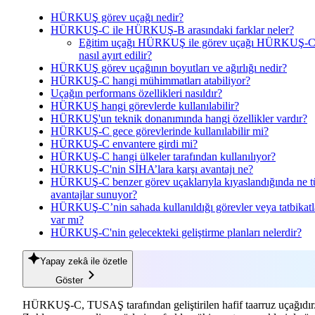
HÜRKUŞ görev uçağı nedir?
HÜRKUŞ-C ile HÜRKUŞ-B arasındaki farklar neler?
Eğitim uçağı HÜRKUŞ ile görev uçağı HÜRKUŞ-
nasıl ayırt edilir?
HÜRKUŞ görev uçağının boyutları ve ağırlığı nedir?
HÜRKUŞ-C hangi mühimmatları atabiliyor?
Uçağın performans özellikleri nasıldır?
HÜRKUŞ hangi görevlerde kullanılabilir?
HÜRKUŞ'un teknik donanımında hangi özellikler vardır?
HÜRKUŞ-C gece görevlerinde kullanılabilir mi?
HÜRKUŞ-C envantere girdi mi?
HÜRKUŞ-C hangi ülkeler tarafından kullanılıyor?
HÜRKUŞ-C'nin SİHA’lara karşı avantajı ne?
HÜRKUŞ-C benzer görev uçaklarıyla kıyaslandığında ne t
avantajlar sunuyor?
HÜRKUŞ-C’nin sahada kullanıldığı görevler veya tatbikatl
var mı?
HÜRKUŞ-C'nin gelecekteki geliştirme planları nelerdir?
Yapay zekâ
ile özetle
Göster
HÜRKUŞ-C, TUSAŞ tarafından geliştirilen hafif taarruz uçağıdır