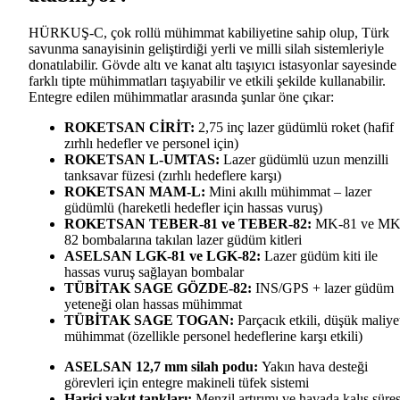
HÜRKUŞ-C, çok rollü mühimmat kabiliyetine sahip olup, Türk
savunma sanayisinin geliştirdiği yerli ve milli silah sistemleriyle
donatılabilir. Gövde altı ve kanat altı taşıyıcı istasyonlar sayesinde
farklı tipte mühimmatları taşıyabilir ve etkili şekilde kullanabilir.
Entegre edilen mühimmatlar arasında şunlar öne çıkar:
ROKETSAN CİRİT:
2,75 inç lazer güdümlü roket (hafif
zırhlı hedefler ve personel için)
ROKETSAN L-UMTAS:
Lazer güdümlü uzun menzilli
tanksavar füzesi (zırhlı hedeflere karşı)
ROKETSAN MAM-L:
Mini akıllı mühimmat – lazer
güdümlü (hareketli hedefler için hassas vuruş)
ROKETSAN TEBER-81 ve TEBER-82:
MK-81 ve MK
82 bombalarına takılan lazer güdüm kitleri
ASELSAN LGK-81 ve LGK-82:
Lazer güdüm kiti ile
hassas vuruş sağlayan bombalar
TÜBİTAK SAGE GÖZDE-82:
INS/GPS + lazer güdüm
yeteneği olan hassas mühimmat
TÜBİTAK SAGE TOGAN:
Parçacık etkili, düşük maliyet
mühimmat (özellikle personel hedeflerine karşı etkili)
ASELSAN 12,7 mm silah podu:
Yakın hava desteği
görevleri için entegre makineli tüfek sistemi
Harici yakıt tankları:
Menzil artırımı ve havada kalış süres