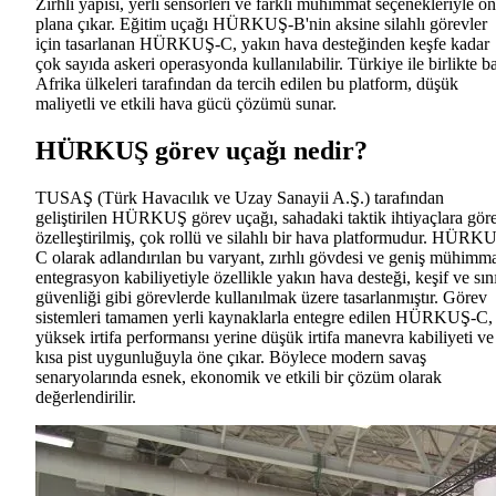
Zırhlı yapısı, yerli sensörleri ve farklı mühimmat seçenekleriyle ön
plana çıkar. Eğitim uçağı HÜRKUŞ-B'nin aksine silahlı görevler
için tasarlanan HÜRKUŞ-C, yakın hava desteğinden keşfe kadar
çok sayıda askeri operasyonda kullanılabilir. Türkiye ile birlikte b
Afrika ülkeleri tarafından da tercih edilen bu platform, düşük
maliyetli ve etkili hava gücü çözümü sunar.
HÜRKUŞ görev uçağı nedir?
TUSAŞ (Türk Havacılık ve Uzay Sanayii A.Ş.) tarafından
geliştirilen HÜRKUŞ görev uçağı, sahadaki taktik ihtiyaçlara gör
özelleştirilmiş, çok rollü ve silahlı bir hava platformudur. HÜRK
C olarak adlandırılan bu varyant, zırhlı gövdesi ve geniş mühimm
entegrasyon kabiliyetiyle özellikle yakın hava desteği, keşif ve sın
güvenliği gibi görevlerde kullanılmak üzere tasarlanmıştır. Görev
sistemleri tamamen yerli kaynaklarla entegre edilen HÜRKUŞ-C,
yüksek irtifa performansı yerine düşük irtifa manevra kabiliyeti ve
kısa pist uygunluğuyla öne çıkar. Böylece modern savaş
senaryolarında esnek, ekonomik ve etkili bir çözüm olarak
değerlendirilir.