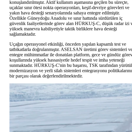
konuşlandırılmıştır. Aktif kullanım aşamasına geçilen bu süreçte,
uçaklar sınır ötesi nokta operasyonları, keşif-devriye görevleri ve
yakın hava desteği senaryolarında sahaya entegre edilmiştir.
Özellikle Güneydoğu Anadolu ve sınır hattında sürdürülen iç
güvenlik faaliyetlerinde görev alan HÜRKUŞ-C, düşük radar izi 
yüksek manevra kabiliyetiyle taktik birliklere hava desteği
sağlamaktadır.
Uçağın operasyonel etkinliği, önceden yapılan kapsamlı test ve
tatbikatlarla doğrulanmıştır. ASELSAN üretimi görev sistemleri v
entegre mühimmatlar ile donatılan platform, gece ve gündüz göre
koşullarında yüksek hassasiyetle hedef tespit ve imha yeteneği
sunmaktadır. HÜRKUŞ-C'nin bu başarısı, TSK tarafından yürütü
modernizasyon ve yerli silah sistemleri entegrasyonu politikalarını
bir parçası olarak değerlendirilmektedir.