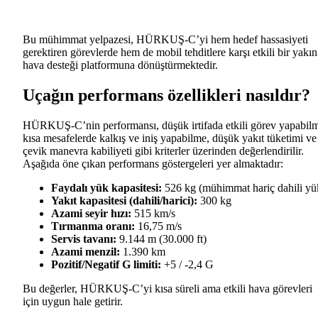
Bu mühimmat yelpazesi, HÜRKUŞ-C’yi hem hedef hassasiyeti
gerektiren görevlerde hem de mobil tehditlere karşı etkili bir yakın
hava desteği platformuna dönüştürmektedir.
Uçağın performans özellikleri nasıldır?
HÜRKUŞ-C’nin performansı, düşük irtifada etkili görev yapabil
kısa mesafelerde kalkış ve iniş yapabilme, düşük yakıt tüketimi ve
çevik manevra kabiliyeti gibi kriterler üzerinden değerlendirilir.
Aşağıda öne çıkan performans göstergeleri yer almaktadır:
Faydalı yük kapasitesi:
526 kg (mühimmat hariç dahili yü
Yakıt kapasitesi (dahili/harici):
300 kg
Azami seyir hızı:
515 km/s
Tırmanma oranı:
16,75 m/s
Servis tavanı:
9.144 m (30.000 ft)
Azami menzil:
1.390 km
Pozitif/Negatif G limiti:
+5 / -2,4 G
Bu değerler, HÜRKUŞ-C’yi kısa süreli ama etkili hava görevleri
için uygun hale getirir.