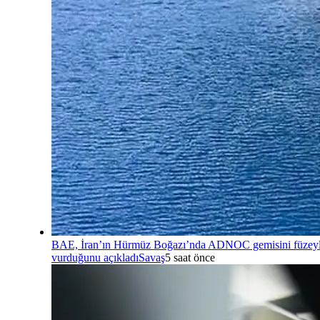
BAE, İran’ın Hürmüz Boğazı’nda ADNOC gemisini füzey
vurduğunu açıkladı
Savaş
5 saat önce