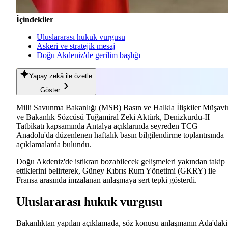
İçindekiler
Uluslararası hukuk vurgusu
Askeri ve stratejik mesaj
Doğu Akdeniz'de gerilim başlığı
Yapay zekâ
ile özetle
Göster
Milli Savunma Bakanlığı (MSB) Basın ve Halkla İlişkiler Müşavir
ve Bakanlık Sözcüsü Tuğamiral Zeki Aktürk, Denizkurdu-II
Tatbikatı kapsamında Antalya açıklarında seyreden TCG
Anadolu'da düzenlenen haftalık basın bilgilendirme toplantısında
açıklamalarda bulundu.
Doğu Akdeniz'de istikrarı bozabilecek gelişmeleri yakından takip
ettiklerini belirterek, Güney Kıbrıs Rum Yönetimi (GKRY) ile
Fransa arasında imzalanan anlaşmaya sert tepki gösterdi.
Uluslararası hukuk vurgusu
Bakanlıktan yapılan açıklamada, söz konusu anlaşmanın Ada'daki