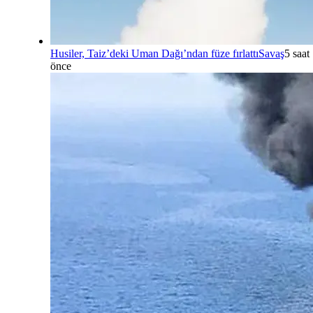
Husiler, Taiz’deki Uman Dağı’ndan füze fırlattı
Savaş
5 saat
önce