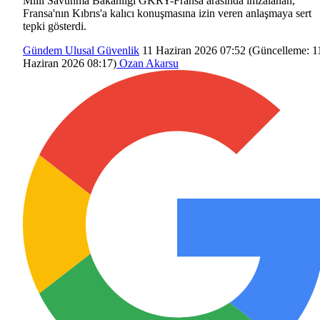
Milli Savunma Bakanlığı GKRY-Fransa arasında imzalanan,
Fransa'nın Kıbrıs'a kalıcı konuşmasına izin veren anlaşmaya sert
tepki gösterdi.
Gündem
Ulusal Güvenlik
11 Haziran 2026 07:52
(Güncelleme:
1
Haziran 2026 08:17
)
Ozan Akarsu