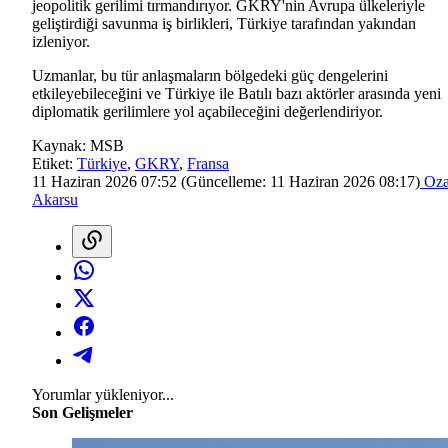
jeopolitik gerilimi tırmandırıyor. GKRY'nin Avrupa ülkeleriyle
geliştirdiği savunma iş birlikleri, Türkiye tarafından yakından
izleniyor.
Uzmanlar, bu tür anlaşmaların bölgedeki güç dengelerini
etkileyebileceğini ve Türkiye ile Batılı bazı aktörler arasında yeni
diplomatik gerilimlere yol açabileceğini değerlendiriyor.
Kaynak:
MSB
Etiket:
Türkiye
,
GKRY
,
Fransa
11 Haziran 2026 07:52
(Güncelleme:
11 Haziran 2026 08:17
)
Oz
Akarsu
Yorumlar yükleniyor...
Son Gelişmeler