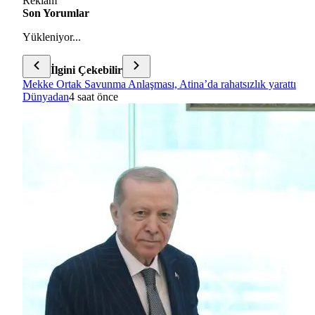
Reklam
Son Yorumlar
Yükleniyor...
İlgini Çekebilir
Mekke Ortak Savunma Anlaşması, Atina’da rahatsızlık yarattı
Dünyadan
4 saat önce