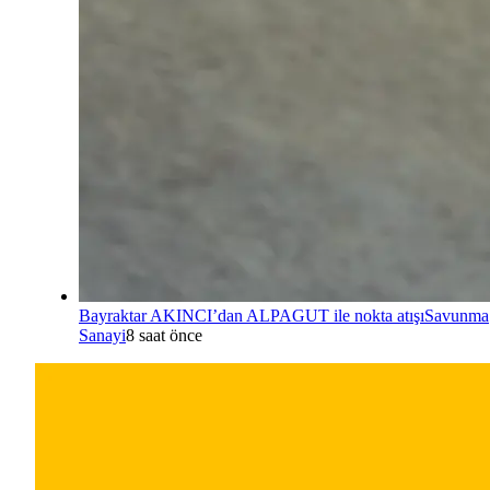
Bayraktar AKINCI’dan ALPAGUT ile nokta atışı
Savunma
Sanayi
8 saat önce