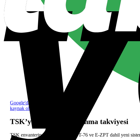
Google'da tercih edilen
kaynak olarak ekle
TSK’ya çok yönlü savunma takviyesi
TSK envanterine TB-3 SİHA, MPT-76 ve E-ZPT dahil yeni sisteml