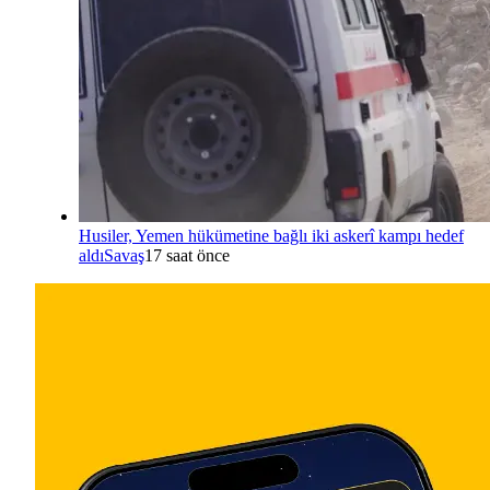
Husiler, Yemen hükümetine bağlı iki askerî kampı hedef
aldı
Savaş
17 saat önce