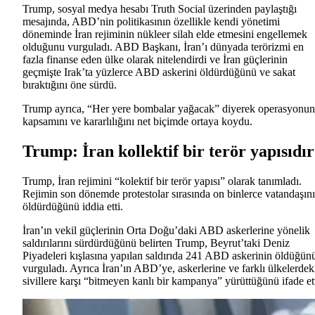
Trump, sosyal medya hesabı Truth Social üzerinden paylaştığı
mesajında, ABD’nin politikasının özellikle kendi yönetimi
döneminde İran rejiminin nükleer silah elde etmesini engellemek
olduğunu vurguladı. ABD Başkanı, İran’ı dünyada terörizmi en
fazla finanse eden ülke olarak nitelendirdi ve İran güçlerinin
geçmişte Irak’ta yüzlerce ABD askerini öldürdüğünü ve sakat
bıraktığını öne sürdü.
Trump ayrıca, “Her yere bombalar yağacak” diyerek operasyonun
kapsamını ve kararlılığını net biçimde ortaya koydu.
Trump: İran kollektif bir terör yapısıdır
Trump, İran rejimini “kolektif bir terör yapısı” olarak tanımladı.
Rejimin son dönemde protestolar sırasında on binlerce vatandaşını
öldürdüğünü iddia etti.
İran’ın vekil güçlerinin Orta Doğu’daki ABD askerlerine yönelik
saldırılarını sürdürdüğünü belirten Trump, Beyrut’taki Deniz
Piyadeleri kışlasına yapılan saldırıda 241 ABD askerinin öldüğün
vurguladı. Ayrıca İran’ın ABD’ye, askerlerine ve farklı ülkelerdek
sivillere karşı “bitmeyen kanlı bir kampanya” yürüttüğünü ifade ett