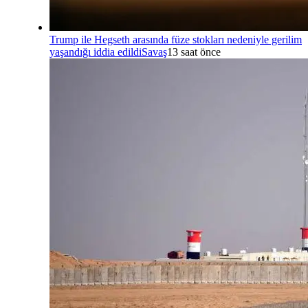
Trump ile Hegseth arasında füze stokları nedeniyle gerilim
yaşandığı iddia edildi
Savaş
13 saat önce