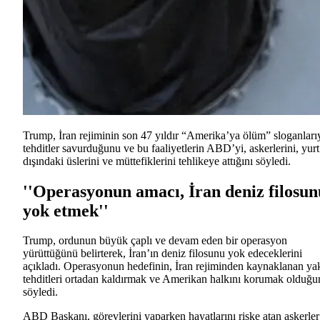
Trump, İran rejiminin son 47 yıldır “Amerika’ya ölüm” sloganları
tehditler savurduğunu ve bu faaliyetlerin ABD’yi, askerlerini, yurt
dışındaki üslerini ve müttefiklerini tehlikeye attığını söyledi.
''Operasyonun amacı, İran deniz filosun
yok etmek''
Trump, ordunun büyük çaplı ve devam eden bir operasyon
yürüttüğünü belirterek, İran’ın deniz filosunu yok edeceklerini
açıkladı. Operasyonun hedefinin, İran rejiminden kaynaklanan ya
tehditleri ortadan kaldırmak ve Amerikan halkını korumak olduğu
söyledi.
ABD Başkanı, görevlerini yaparken hayatlarını riske atan askerler