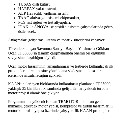
TUSAŞ dişli kutusu,
HARPAX yakıt sistemi,
ALP Havacılık yağlama sistemi,
TAAC aktivasyon sistemi ekipmanları,
PCS test rigleri ve test altyapıları,
IDAK ile ANOVA ise çeşitli alt sistem çalışmalarında göre
üstlenecek.
Anlaşmalar; geliştirme, üretim ve tedarik süreçlerini kapsıyor.
Törende konuşan Savunma Sanayii Başkan Yardımcısı Gökhan
Uçar, TF35000’in tasarım çalışmalarında önemli bir olgunluk
seviyesine ulaşıldığını söyledi.
Uçar, motor tasarımının tamamlanması ve testlerde kullanılacak il
prototiplerin üretilmesine yönelik ana sözleşmenin kısa süre
içerisinde imzalanacağını açıkladı.
KAAN’ın ilerleyen bloklarında kullanılması planlanan TF35000,
yaklaşık 35 bin libre itki sınıfında geliştirilen art yakıcılı turbofan
motor projesi olarak öne çıkıyor.
Programın ana yüklenicisi olan TRMOTOR; motorun genel
mimarisi, çekirdek motor yapısı, kompresör ve türbin tasarımları il
motor kontrol altyapısı üzerinde çalışıyor. İlk KAAN prototipleri