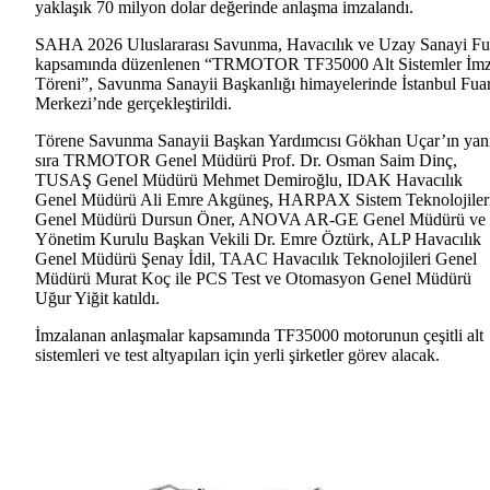
yaklaşık 70 milyon dolar değerinde anlaşma imzalandı.
SAHA 2026 Uluslararası Savunma, Havacılık ve Uzay Sanayi Fu
kapsamında düzenlenen “TRMOTOR TF35000 Alt Sistemler İm
Töreni”, Savunma Sanayii Başkanlığı himayelerinde İstanbul Fua
Merkezi’nde gerçekleştirildi.
Törene Savunma Sanayii Başkan Yardımcısı Gökhan Uçar’ın yan
sıra TRMOTOR Genel Müdürü Prof. Dr. Osman Saim Dinç,
TUSAŞ Genel Müdürü Mehmet Demiroğlu, IDAK Havacılık
Genel Müdürü Ali Emre Akgüneş, HARPAX Sistem Teknolojiler
Genel Müdürü Dursun Öner, ANOVA AR-GE Genel Müdürü ve
Yönetim Kurulu Başkan Vekili Dr. Emre Öztürk, ALP Havacılık
Genel Müdürü Şenay İdil, TAAC Havacılık Teknolojileri Genel
Müdürü Murat Koç ile PCS Test ve Otomasyon Genel Müdürü
Uğur Yiğit katıldı.
İmzalanan anlaşmalar kapsamında TF35000 motorunun çeşitli alt
sistemleri ve test altyapıları için yerli şirketler görev alacak.