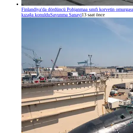
Finlandiya'da dördüncü Pohjanmaa sınıfı korvetin omurgası
kızağa konuldu
Savunma Sanayi
13 saat önce