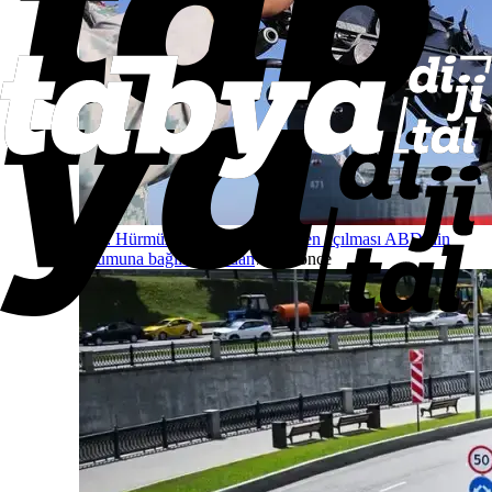
İran: Hürmüz Boğazı’nın tamamen açılması ABD’nin
tutumuna bağlı
Dünyadan
7 saat önce