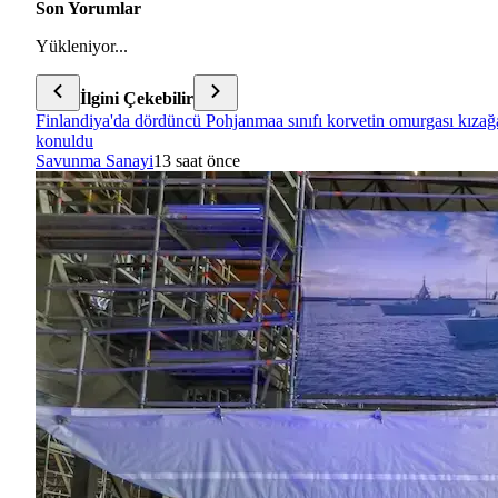
Son Yorumlar
Yükleniyor...
İlgini Çekebilir
Finlandiya'da dördüncü Pohjanmaa sınıfı korvetin omurgası kızağ
konuldu
Savunma Sanayi
13 saat önce