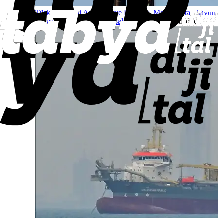
Türkiye, Suudi Arabistan ve Pakistan, Mekke Ortak Savu
Anlaşması’nı imzaladı
Ulusal Güvenlik
29 dakika önce