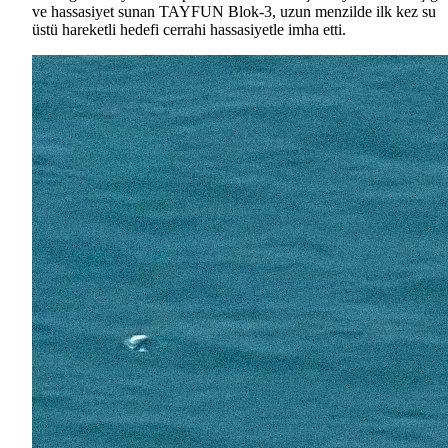
ve hassasiyet sunan TAYFUN Blok-3, uzun menzilde ilk kez su
üstü hareketli hedefi cerrahi hassasiyetle imha etti.