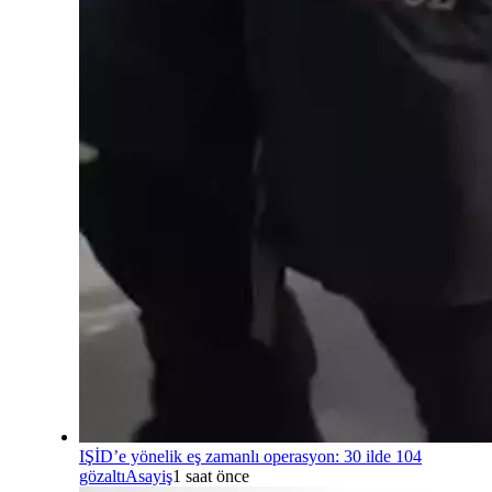
IŞİD’e yönelik eş zamanlı operasyon: 30 ilde 104
gözaltı
Asayiş
1 saat önce