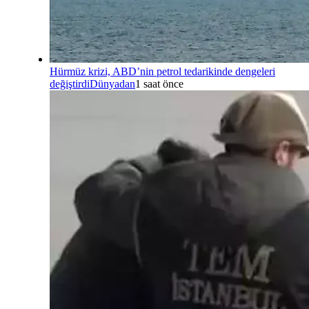
Hürmüz krizi, ABD’nin petrol tedarikinde dengeleri
değiştirdi
Dünyadan
1 saat önce