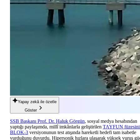
Yapay zekâ
ile özetle
Göster
SSB Başkanı Prof. Dr. Haluk Görgün
, sosyal medya hesabından
yaptığı paylaşımda, millî imkânlarla geliştirilen
TAYFUN füzesini
BLOK-3
versiyonunun test atışında hareketli hedefi tam isabetle
vurduğunu duyurdu. Hipersonik hızlara ulaşarak yüksek vuruş gü