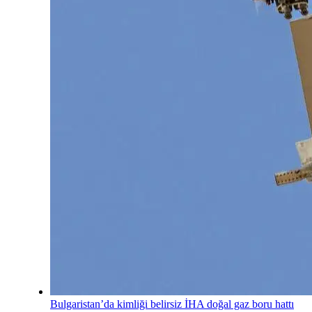
Bulgaristan’da kimliği belirsiz İHA doğal gaz boru hattı