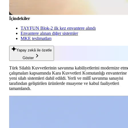
İçindekiler
TAYFUN Blok-2 ilk kez envantere alındı
Envantere alınan diğer sistemler
MKE teslimatları
Yapay zekâ
ile özetle
Göster
Türk Silahlı Kuvvetlerinin savunma kabiliyetlerini modernize etm
çalışmaları kapsamında Kara Kuvvetleri Komutanlığı envanterine
yeni silah sistemleri dahil edildi. Yerli ve millî savunma sanayisi
tarafından geliştirilen ürünlerde muayene ve kabul faaliyetleri
tamamlandı.