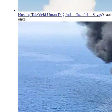
Husiler, Taiz’deki Uman Dağı’ndan füze fırlattı
Savaş
9 saat
önce