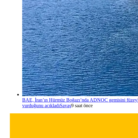
BAE, İran’ın Hürmüz Boğazı’nda ADNOC gemisini füzey
vurduğunu açıkladı
Savaş
9 saat önce