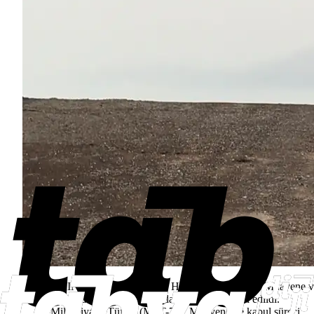
AKINCI Taarruzi İnsansız Hava Aracı (TİHA):
Muayene v
kabul faaliyetlerinin ardından envantere dahil edildi.
Millî Piyade Tüfeği (MPT-76):
Muayene ve kabul süreci