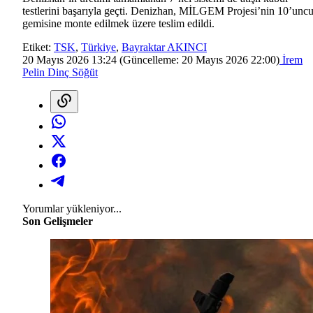
testlerini başarıyla geçti. Denizhan, MİLGEM Projesi’nin 10’unc
gemisine monte edilmek üzere teslim edildi.
Etiket:
TSK
,
Türkiye
,
Bayraktar AKINCI
20 Mayıs 2026 13:24
(Güncelleme:
20 Mayıs 2026 22:00
)
İrem
Pelin Dinç Söğüt
Yorumlar yükleniyor...
Son Gelişmeler