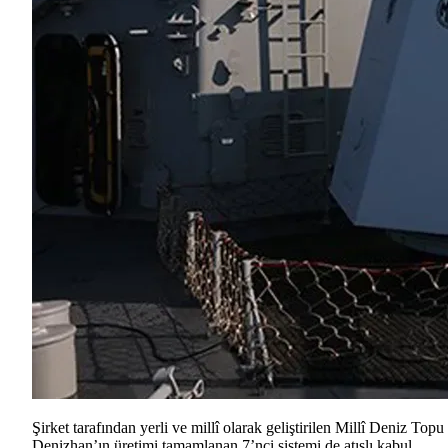
Şirket tarafından yerli ve millî olarak geliştirilen Millî Deniz Topu
Denizhan’ın üretimi tamamlanan 7’nci sistemi de atışlı kabul