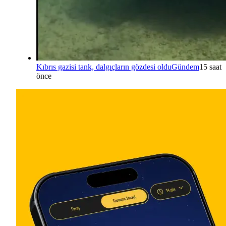
Kıbrıs gazisi tank, dalgıçların gözdesi oldu
Gündem
15 saat
önce