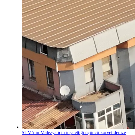
STM’nin Malezya için inşa ettiği üçüncü korvet denize