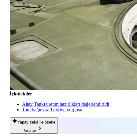
İçindekiler
Altay Tankı üretim hazırlıkları değerlendirildi
Tam bağımsız Türkiye vurgusu
Yapay zekâ
ile özetle
Göster