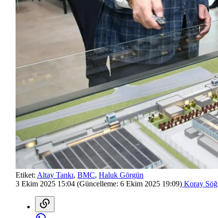
Etiket:
Altay Tankı
,
BMC
,
Haluk Görgün
3 Ekim 2025 15:04
(Güncelleme:
6 Ekim 2025 19:09
)
Koray Söğ