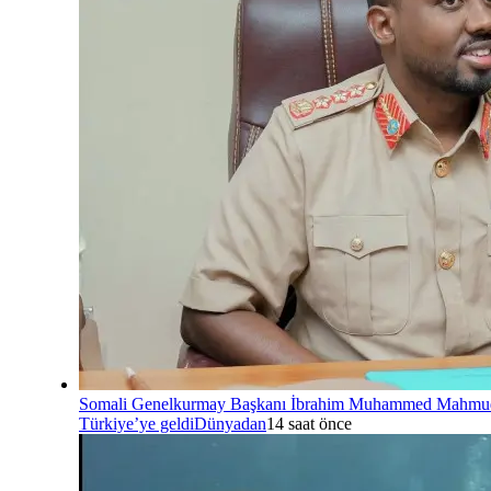
Somali Genelkurmay Başkanı İbrahim Muhammed Mahmu
Türkiye’ye geldi
Dünyadan
14 saat önce