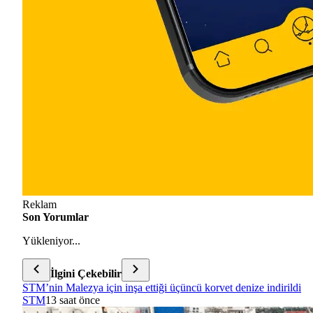
Reklam
Son Yorumlar
Yükleniyor...
İlgini Çekebilir
STM’nin Malezya için inşa ettiği üçüncü korvet denize indirildi
STM
13 saat önce