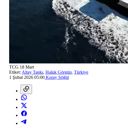
TCG 18 Mart
Etiket:
Altay Tankı
,
Haluk Görgün
,
Türkiye
1 Şubat 2026 05:00
Koray Söğüt