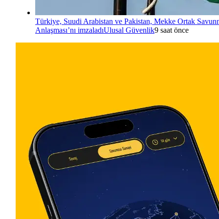
Türkiye, Suudi Arabistan ve Pakistan, Mekke Ortak Savu
Anlaşması’nı imzaladı
Ulusal Güvenlik
9 saat önce