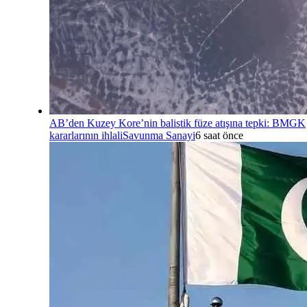
AB’den Kuzey Kore’nin balistik füze atışına tepki: BMGK
kararlarının ihlali
Savunma Sanayi
6 saat önce