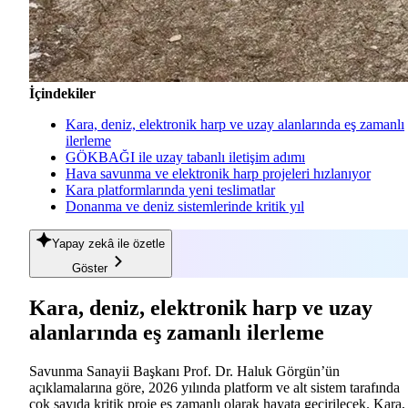
İçindekiler
Kara, deniz, elektronik harp ve uzay alanlarında eş zamanlı
ilerleme
GÖKBAĞI ile uzay tabanlı iletişim adımı
Hava savunma ve elektronik harp projeleri hızlanıyor
Kara platformlarında yeni teslimatlar
Donanma ve deniz sistemlerinde kritik yıl
Yapay zekâ
ile özetle
Göster
Kara, deniz, elektronik harp ve uzay
alanlarında eş zamanlı ilerleme
Savunma Sanayii Başkanı Prof. Dr. Haluk Görgün’ün
açıklamalarına göre, 2026 yılında platform ve alt sistem tarafında
çok sayıda kritik proje eş zamanlı olarak hayata geçirilecek. Kara,