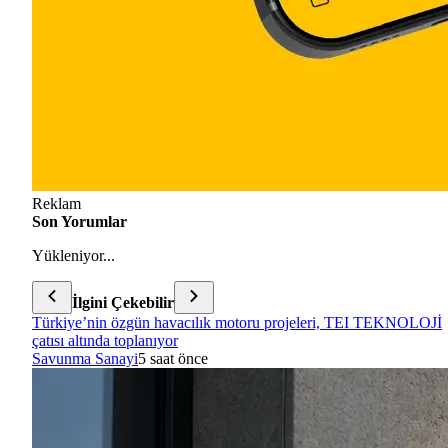
Reklam
Son Yorumlar
Yükleniyor...
İlgini Çekebilir
Türkiye’nin özgün havacılık motoru projeleri, TEI TEKNOLOJİ
çatısı altında toplanıyor
Savunma Sanayi
5 saat önce