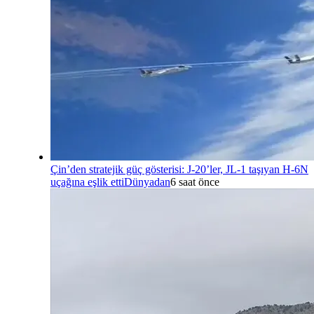
Çin’den stratejik güç gösterisi: J-20’ler, JL-1 taşıyan H-6N
uçağına eşlik etti
Dünyadan
6 saat önce