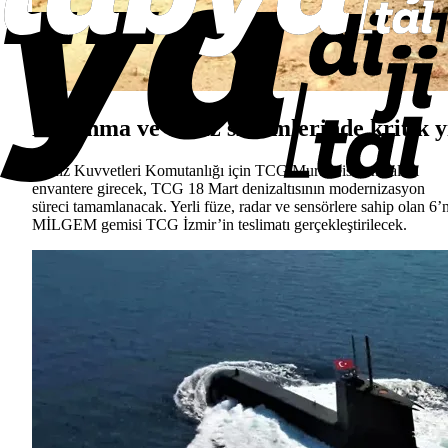
Donanma ve deniz sistemlerinde kritik y
Deniz Kuvvetleri Komutanlığı için TCG Muratreis denizaltısı
envantere girecek, TCG 18 Mart denizaltısının modernizasyon
süreci tamamlanacak. Yerli füze, radar ve sensörlere sahip olan 6’
MİLGEM gemisi TCG İzmir’in teslimatı gerçekleştirilecek.