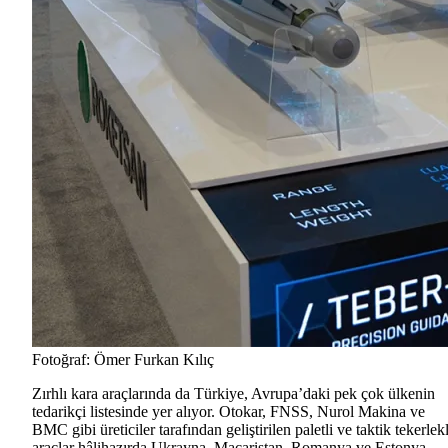
Fotoğraf: Ömer Furkan Kılıç
Zırhlı kara araçlarında da Türkiye, Avrupa’daki pek çok ülkenin
tedarikçi listesinde yer alıyor. Otokar, FNSS, Nurol Makina ve
BMC gibi üreticiler tarafından geliştirilen paletli ve taktik tekerlekl
araçlar hâlihazırda Ukrayna, Macaristan, Romanya ve Estonya