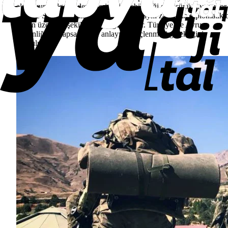
almasının bölgesel dengeleri etkileyebileceği görüşünü savunuyor.
Haliyle SAFE’in yalnızca teknik değil, aynı zamanda diplomatik b
zemin üzerinde şekillendiğini gösteriyor. Türkiye ise Avrupa
güvenliğinin kapsayıcı bir anlayışla güçlenmesi gerektiğini
vurguluyor.