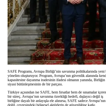
SAFE Programı, Avrupa Birliği’nin savunma politikalarında yeni 
yönelim oluşturuyor. Program, Avrupa’nın güvenlik alanında kend
kapasitesine dayanma iradesinin ifadesi olmanın yanında, Birliğin
siyasi bütünleşmesinin de bir parçası.
Türkiye açısından ise SAFE, hem fırsatlar hem de sınamalar içere
bir süreç. Avrupa’nın savunma özerkliği hedefi, dışlayıcı değil iş
birliğine dayalı bir anlayışla ele alınırsa, SAFE sadece Avrupa’nın
değil, çevresindeki bölgesel aktörlerin de güvenliğine katkı