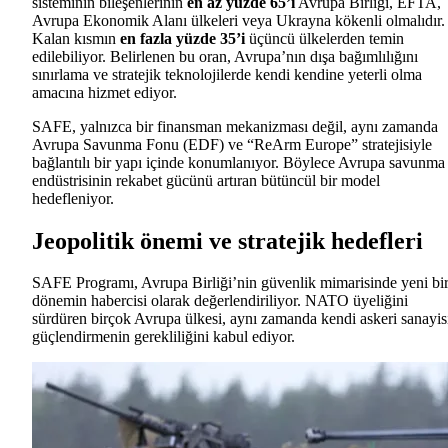
sisteminin bileşenlerinin
en az yüzde 65’i
Avrupa Birliği, EFTA,
Avrupa Ekonomik Alanı ülkeleri veya Ukrayna kökenli olmalıdır.
Kalan kısmın
en fazla yüzde 35’i
üçüncü ülkelerden temin
edilebiliyor. Belirlenen bu oran, Avrupa’nın dışa bağımlılığını
sınırlama ve stratejik teknolojilerde kendi kendine yeterli olma
amacına hizmet ediyor.
SAFE, yalnızca bir finansman mekanizması değil, aynı zamanda
Avrupa Savunma Fonu (EDF) ve “ReArm Europe” stratejisiyle
bağlantılı bir yapı içinde konumlanıyor. Böylece Avrupa savunma
endüstrisinin rekabet gücünü artıran bütüncül bir model
hedefleniyor.
Jeopolitik önemi ve stratejik hedefleri
SAFE Programı, Avrupa Birliği’nin güvenlik mimarisinde yeni bi
dönemin habercisi olarak değerlendiriliyor. NATO üyeliğini
sürdüren birçok Avrupa ülkesi, aynı zamanda kendi askeri sanayis
güçlendirmenin gerekliliğini kabul ediyor.