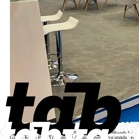
Türkiye’nin programa dâhil edilmesi konusunda Yunanistan ve
Güney Kıbrıs Rum Yönetimi ise Avrupa güvenlik yapısında yer