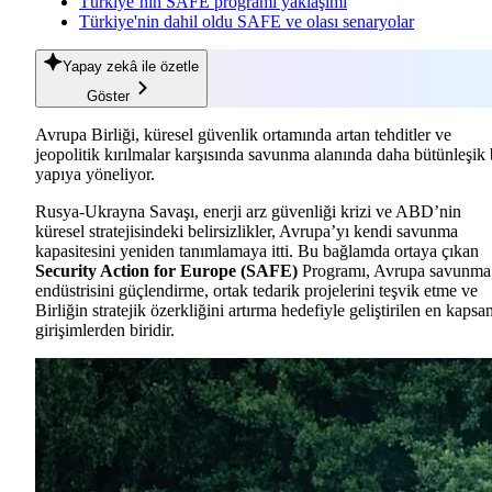
Türkiye’nin SAFE programı yaklaşımı
Türkiye'nin dahil oldu SAFE ve olası senaryolar
Yapay zekâ
ile özetle
Göster
Avrupa Birliği, küresel güvenlik ortamında artan tehditler ve
jeopolitik kırılmalar karşısında savunma alanında daha bütünleşik 
yapıya yöneliyor.
Rusya-Ukrayna Savaşı, enerji arz güvenliği krizi ve ABD’nin
küresel stratejisindeki belirsizlikler, Avrupa’yı kendi savunma
kapasitesini yeniden tanımlamaya itti. Bu bağlamda ortaya çıkan
Security Action for Europe (SAFE)
Programı, Avrupa savunma
endüstrisini güçlendirme, ortak tedarik projelerini teşvik etme ve
Birliğin stratejik özerkliğini artırma hedefiyle geliştirilen en kapsa
girişimlerden biridir.