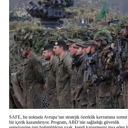
SAFE, bu noktada Avrupa’nın stratejik özerklik kavramına somut
bir içerik kazandırıyor. Program, ABD’nin sağladığı güvenlik
şemsiyesine tam bağımlılıktan uzak, kendi kapasitesini inşa eden b