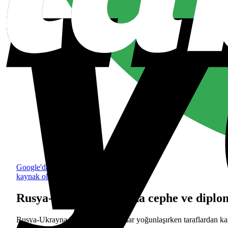
Google'da tercih edilen
kaynak olarak ekle
Rusya-Ukrayna hattında cephe ve diplom
Rusya-Ukrayna savaşında çatışmalar yoğunlaşırken taraflardan karşı