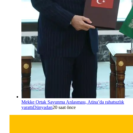
Mekke Ortak Savunma Anlaşması, Atina’da rahatsızlık
yarattı
Dünyadan
20 saat önce