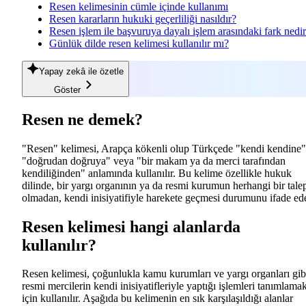
Resen kelimesinin cümle içinde kullanımı
Resen kararların hukuki geçerliliği nasıldır?
Resen işlem ile başvuruya dayalı işlem arasındaki fark nedi
Günlük dilde resen kelimesi kullanılır mı?
Yapay zekâ
ile özetle
Göster
Resen ne demek?
"Resen" kelimesi, Arapça kökenli olup Türkçede "kendi kendine"
"doğrudan doğruya" veya "bir makam ya da merci tarafından
kendiliğinden" anlamında kullanılır. Bu kelime özellikle hukuk
dilinde, bir yargı organının ya da resmi kurumun herhangi bir tale
olmadan, kendi inisiyatifiyle harekete geçmesi durumunu ifade ede
Resen kelimesi hangi alanlarda
kullanılır?
Resen kelimesi, çoğunlukla kamu kurumları ve yargı organları gib
resmi mercilerin kendi inisiyatifleriyle yaptığı işlemleri tanımlama
için kullanılır. Aşağıda bu kelimenin en sık karşılaşıldığı alanlar