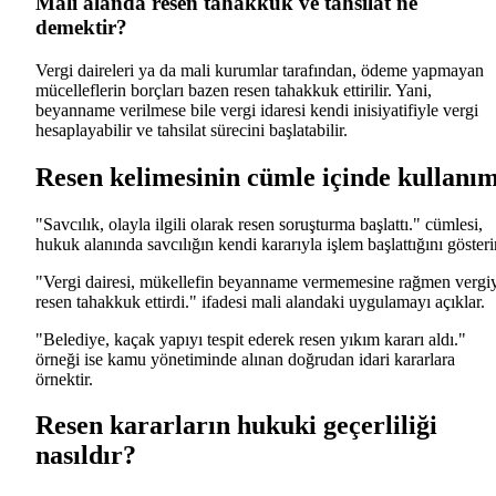
Mali alanda resen tahakkuk ve tahsilat ne
demektir?
Vergi daireleri ya da mali kurumlar tarafından, ödeme yapmayan
mücelleflerin borçları bazen resen tahakkuk ettirilir. Yani,
beyanname verilmese bile vergi idaresi kendi inisiyatifiyle vergi
hesaplayabilir ve tahsilat sürecini başlatabilir.
Resen kelimesinin cümle içinde kullanım
"Savcılık, olayla ilgili olarak resen soruşturma başlattı." cümlesi,
hukuk alanında savcılığın kendi kararıyla işlem başlattığını gösterir
"Vergi dairesi, mükellefin beyanname vermemesine rağmen vergi
resen tahakkuk ettirdi." ifadesi mali alandaki uygulamayı açıklar.
"Belediye, kaçak yapıyı tespit ederek resen yıkım kararı aldı."
örneği ise kamu yönetiminde alınan doğrudan idari kararlara
örnektir.
Resen kararların hukuki geçerliliği
nasıldır?