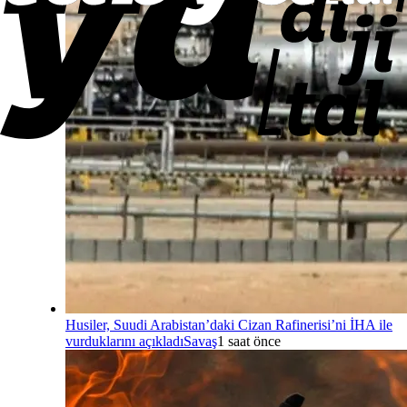
Husiler, Suudi Arabistan’daki Cizan Rafinerisi’ni İHA ile
vurduklarını açıkladı
Savaş
1 saat önce