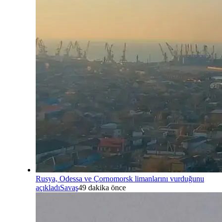
Rusya, Odessa ve Çornomorsk limanlarını vurduğunu
açıkladı
Savaş
49 dakika önce