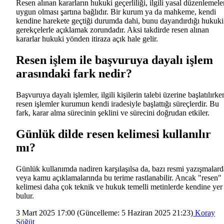
Resen alınan kararların hukuki geçerliliği, ilgili yasal düzenlemele
uygun olması şartına bağlıdır. Bir kurum ya da mahkeme, kendi
kendine harekete geçtiği durumda dahi, bunu dayandırdığı hukuki
gerekçelerle açıklamak zorundadır. Aksi takdirde resen alınan
kararlar hukuki yönden itiraza açık hale gelir.
Resen işlem ile başvuruya dayalı işlem
arasındaki fark nedir?
Başvuruya dayalı işlemler, ilgili kişilerin talebi üzerine başlatılırke
resen işlemler kurumun kendi iradesiyle başlattığı süreçlerdir. Bu
fark, karar alma sürecinin şeklini ve sürecini doğrudan etkiler.
Günlük dilde resen kelimesi kullanılır
mı?
Günlük kullanımda nadiren karşılaşılsa da, bazı resmi yazışmalard
veya kamu açıklamalarında bu terime rastlanabilir. Ancak "resen"
kelimesi daha çok teknik ve hukuk temelli metinlerde kendine yer
bulur.
3 Mart 2025 17:00
(Güncelleme:
5 Haziran 2025 21:23
)
Koray
Söğüt