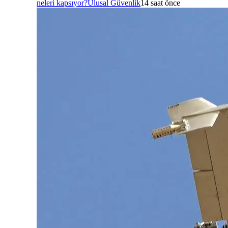
neleri kapsıyor?
Ulusal Güvenlik
14 saat önce