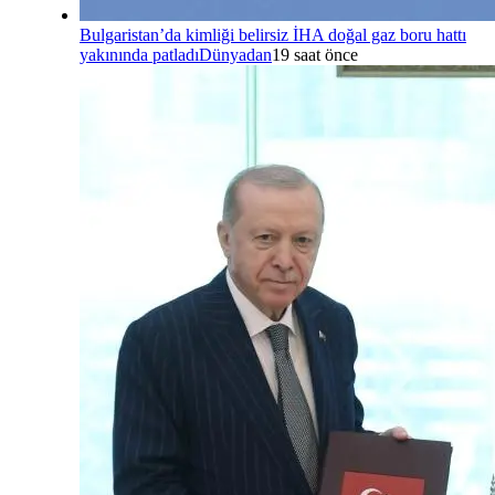
Bulgaristan’da kimliği belirsiz İHA doğal gaz boru hattı
yakınında patladı
Dünyadan
19 saat önce