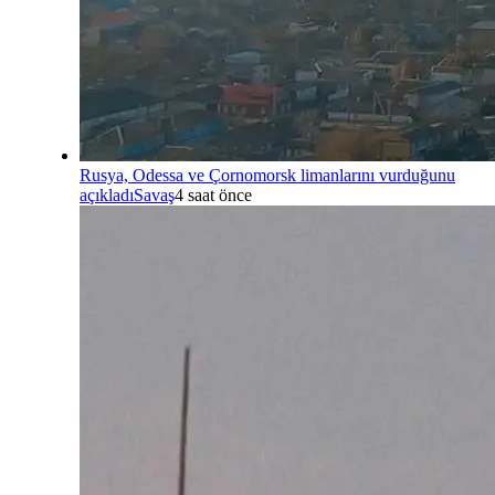
Rusya, Odessa ve Çornomorsk limanlarını vurduğunu
açıkladı
Savaş
4 saat önce