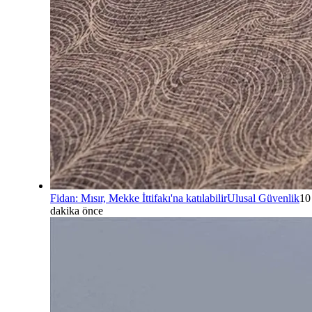
Fidan: Mısır, Mekke İttifakı'na katılabilir
Ulusal Güvenlik
10
dakika önce