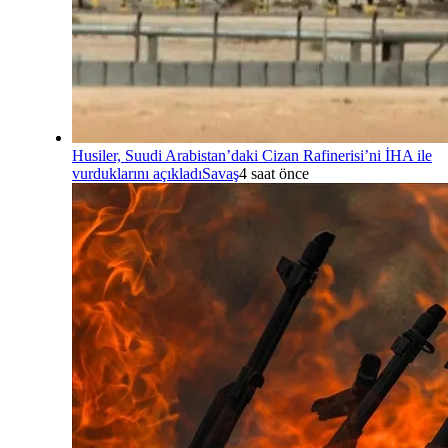
Husiler, Suudi Arabistan’daki Cizan Rafinerisi’ni İHA ile
vurduklarını açıkladı
Savaş
4 saat önce