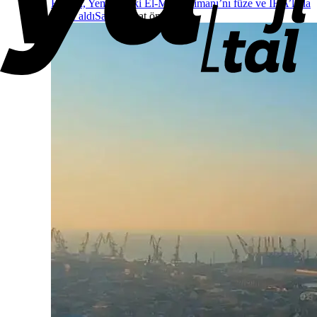
Husiler, Yemen’deki El-Muha Limanı’nı füze ve İHA’larla
hedef aldı
Savaş
2 saat önce