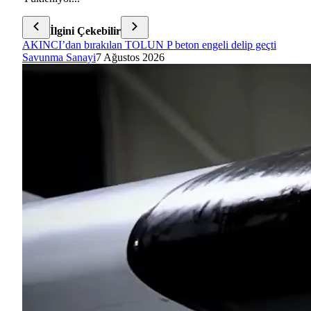
İlgini Çekebilir
AKINCI’dan bırakılan TOLUN P beton engeli delip geçti
Savunma Sanayi
7 Ağustos 2026