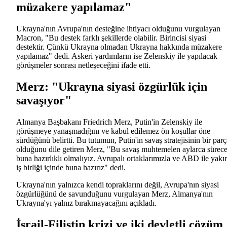
müzakere yapılamaz"
Ukrayna'nın Avrupa'nın desteğine ihtiyacı olduğunu vurgulayan
Macron, "Bu destek farklı şekillerde olabilir. Birincisi siyasi
destektir. Çünkü Ukrayna olmadan Ukrayna hakkında müzakere
yapılamaz" dedi. Askeri yardımların ise Zelenskiy ile yapılacak
görüşmeler sonrası netleşeceğini ifade etti.
Merz: "Ukrayna siyasi özgürlük için
savaşıyor"
Almanya Başbakanı Friedrich Merz, Putin'in Zelenskiy ile
görüşmeye yanaşmadığını ve kabul edilemez ön koşullar öne
sürdüğünü belirtti. Bu tutumun, Putin'in savaş stratejisinin bir parç
olduğunu dile getiren Merz, "Bu savaş muhtemelen aylarca sürece
buna hazırlıklı olmalıyız. Avrupalı ortaklarımızla ve ABD ile yakı
iş birliği içinde buna hazırız" dedi.
Ukrayna'nın yalnızca kendi topraklarını değil, Avrupa'nın siyasi
özgürlüğünü de savunduğunu vurgulayan Merz, Almanya'nın
Ukrayna'yı yalnız bırakmayacağını açıkladı.
İsrail-Filistin krizi ve iki devletli çözüm