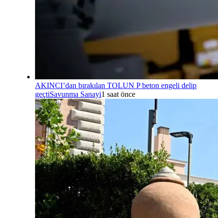
AKINCI’dan bırakılan TOLUN P beton engeli delip
geçti
Savunma Sanayi
1 saat önce