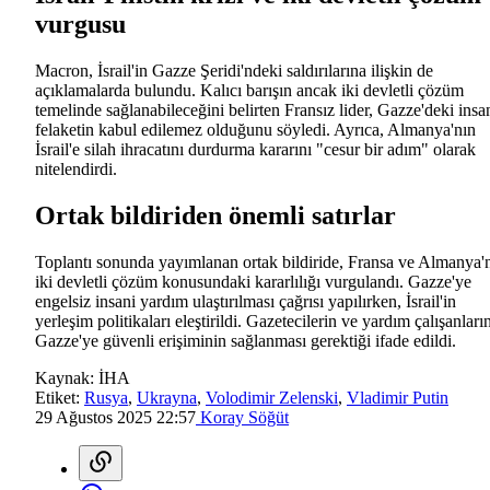
vurgusu
Macron, İsrail'in Gazze Şeridi'ndeki saldırılarına ilişkin de
açıklamalarda bulundu. Kalıcı barışın ancak iki devletli çözüm
temelinde sağlanabileceğini belirten Fransız lider, Gazze'deki insa
felaketin kabul edilemez olduğunu söyledi. Ayrıca, Almanya'nın
İsrail'e silah ihracatını durdurma kararını "cesur bir adım" olarak
nitelendirdi.
Ortak bildiriden önemli satırlar
Toplantı sonunda yayımlanan ortak bildiride, Fransa ve Almanya'
iki devletli çözüm konusundaki kararlılığı vurgulandı. Gazze'ye
engelsiz insani yardım ulaştırılması çağrısı yapılırken, İsrail'in
yerleşim politikaları eleştirildi. Gazetecilerin ve yardım çalışanları
Gazze'ye güvenli erişiminin sağlanması gerektiği ifade edildi.
Kaynak:
İHA
Etiket:
Rusya
,
Ukrayna
,
Volodimir Zelenski
,
Vladimir Putin
29 Ağustos 2025 22:57
Koray Söğüt