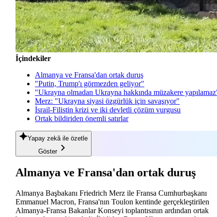
İçindekiler
Almanya ve Fransa'dan ortak duruş
"Putin, Trump'ı görmezden geliyor"
"Ukrayna olmadan Ukrayna hakkında müzakere yapılamaz
Merz: "Ukrayna siyasi özgürlük için savaşıyor"
İsrail-Filistin krizi ve iki devletli çözüm vurgusu
Ortak bildiriden önemli satırlar
Yapay zekâ
ile özetle
Göster
Almanya ve Fransa'dan ortak duruş
Almanya Başbakanı Friedrich Merz ile Fransa Cumhurbaşkanı
Emmanuel Macron, Fransa'nın Toulon kentinde gerçekleştirilen
Almanya-Fransa Bakanlar Konseyi toplantısının ardından ortak