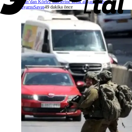
İran’dan Körfez ülkelerine kritik altyapı saldırısı
uyarısı
Savaş
49 dakika önce