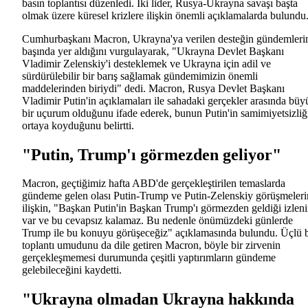
basın toplantısı düzenledi. İki lider, Rusya-Ukrayna savaşı başta
olmak üzere küresel krizlere ilişkin önemli açıklamalarda bulundu
Cumhurbaşkanı Macron, Ukrayna'ya verilen desteğin gündemleri
başında yer aldığını vurgulayarak, "Ukrayna Devlet Başkanı
Vladimir Zelenskiy'i desteklemek ve Ukrayna için adil ve
sürdürülebilir bir barış sağlamak gündemimizin önemli
maddelerinden biriydi" dedi. Macron, Rusya Devlet Başkanı
Vladimir Putin'in açıklamaları ile sahadaki gerçekler arasında büy
bir uçurum olduğunu ifade ederek, bunun Putin'in samimiyetsizliğ
ortaya koyduğunu belirtti.
"Putin, Trump'ı görmezden geliyor"
Macron, geçtiğimiz hafta ABD'de gerçekleştirilen temaslarda
gündeme gelen olası Putin-Trump ve Putin-Zelenskiy görüşmeleri
ilişkin, "Başkan Putin'in Başkan Trump'ı görmezden geldiği izlen
var ve bu cevapsız kalamaz. Bu nedenle önümüzdeki günlerde
Trump ile bu konuyu görüşeceğiz" açıklamasında bulundu. Üçlü b
toplantı umudunu da dile getiren Macron, böyle bir zirvenin
gerçekleşmemesi durumunda çeşitli yaptırımların gündeme
gelebileceğini kaydetti.
"Ukrayna olmadan Ukrayna hakkında