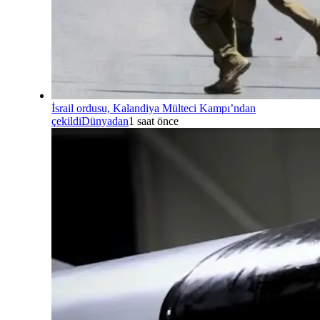
İsrail ordusu, Kalandiya Mülteci Kampı’ndan
çekildi
Dünyadan
1 saat önce