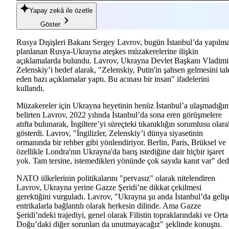
Yapay zekâ
ile özetle
Göster
Rusya Dışişleri Bakanı Sergey Lavrov, bugün İstanbul’da yapılma
planlanan Rusya-Ukrayna ateşkes müzakerelerine ilişkin
açıklamalarda bulundu. Lavrov, Ukrayna Devlet Başkanı Vladimi
Zelenskiy’i hedef alarak, "Zelenskiy, Putin'in şahsen gelmesini tal
eden bazı açıklamalar yaptı. Bu acınası bir insan" ifadelerini
kullandı.
Müzakereler için Ukrayna heyetinin henüz İstanbul’a ulaşmadığın
belirten Lavrov, 2022 yılında İstanbul’da sona eren görüşmelere
atıfta bulunarak, İngiltere’yi süreçteki tıkanıklığın sorumlusu olara
gösterdi. Lavrov, "İngilizler, Zelenskiy’i dünya siyasetinin
ormanında bir rehber gibi yönlendiriyor. Berlin, Paris, Brüksel ve
özellikle Londra'nın Ukrayna'da barış istediğine dair hiçbir işaret
yok. Tam tersine, istemedikleri yönünde çok sayıda kanıt var" ded
NATO ülkelerinin politikalarını "pervasız" olarak nitelendiren
Lavrov, Ukrayna yerine Gazze Şeridi’ne dikkat çekilmesi
gerektiğini vurguladı. Lavrov, "Ukrayna şu anda İstanbul’da geliş
entrikalarla bağlantılı olarak herkesin dilinde. Ama Gazze
Şeridi’ndeki trajediyi, genel olarak Filistin topraklarındaki ve Orta
Doğu’daki diğer sorunları da unutmayacağız" şeklinde konuştu.