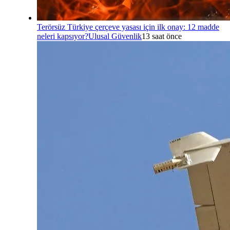
Terörsüz Türkiye çerçeve yasası için ilk onay: 12 madde
neleri kapsıyor?
Ulusal Güvenlik
13 saat önce