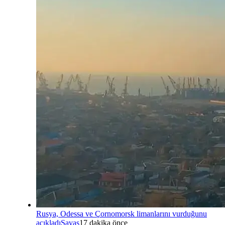
Rusya, Odessa ve Çornomorsk limanlarını vurduğunu
açıkladı
Savaş
17 dakika önce