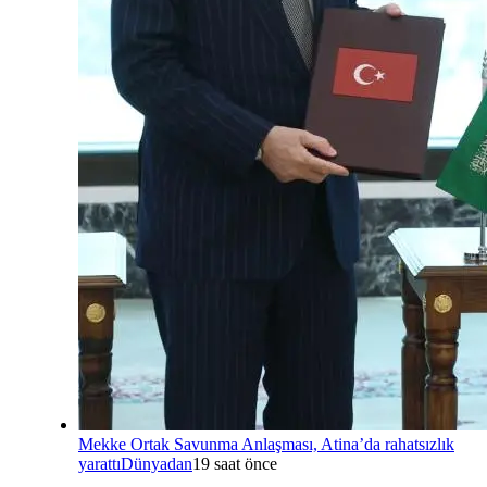
Mekke Ortak Savunma Anlaşması, Atina’da rahatsızlık
yarattı
Dünyadan
19 saat önce