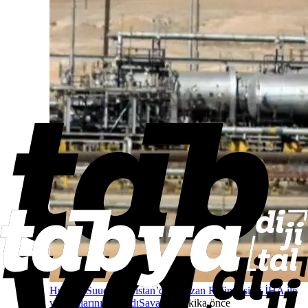
Husiler, Suudi Arabistan’daki Cizan Rafinerisi’ni İHA ile
vurduklarını açıkladı
Savaş
42 dakika önce