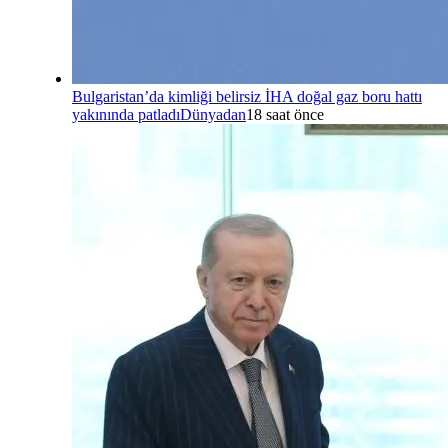
Bulgaristan’da kimliği belirsiz İHA doğal gaz boru hattı
yakınında patladı
Dünyadan
18 saat önce