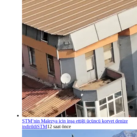
STM’nin Malezya için inşa ettiği üçüncü korvet denize
indirildi
STM
12 saat önce