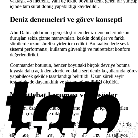
yaklaşık 48 metrelik, yani üç tekne boyuna denk gelen bir yarıçap
içinde tam sürat dönüş yapabildiği kaydedildi.
Deniz denemeleri ve görev konsepti
Abu Dabi açıklarında gerçekleştirilen deniz denemelerinde ani
duruşlar, sekiz çizme manevraları, keskin dönüşler ve farklı
süratlerde uzun süreli seyirler icra edildi. Bu faaliyetlerle sevk
sistemi performansı, kullanım güvenliği ve mürettebat konforu
değerlendirildi.
Commander botunun, benzer boyuttaki birçok devriye botuna
kıyasla daha açık denizlerde ve daha sert deniz koşullarında görev
yapabilecek şekilde tasarlandığı belirtildi. Uzun süreli seyir
testleriyle de dayanıklılık ve sistem güvenilirliği ölçüldü.
Mürettebat koruması ve sensörler
Platform, özellikle kolluk ve önleme görevleri için geliştirilen
koruma çözümleriyle dikkat çekiyor.
İsteğe bağlı olarak B6 seviyesinde balistik korumalı bir kabinle
donatılabilen Commander, mermi geçirmez cam ve iç kaplama
sayesinde hafif silah ateşi ve şarapnele karşı koruma sağlıyor.