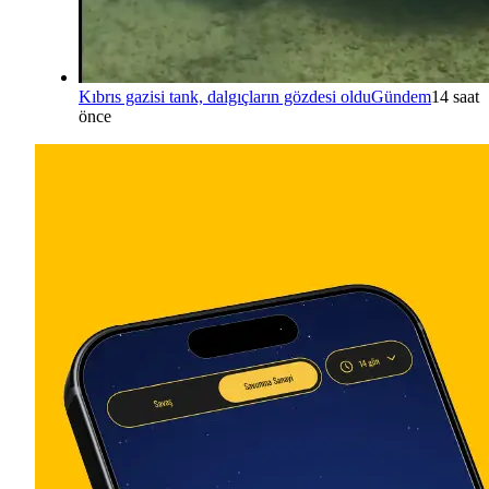
Kıbrıs gazisi tank, dalgıçların gözdesi oldu
Gündem
14 saat
önce