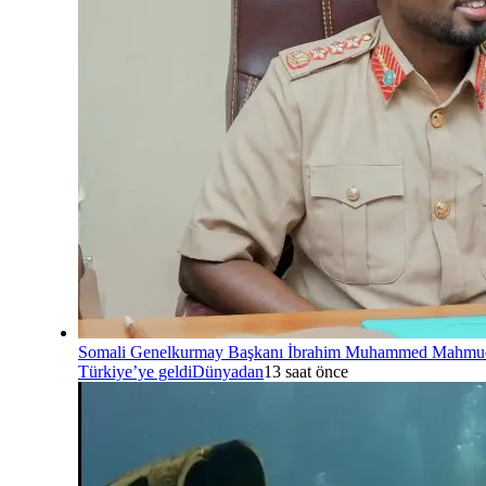
Somali Genelkurmay Başkanı İbrahim Muhammed Mahmu
Türkiye’ye geldi
Dünyadan
13 saat önce