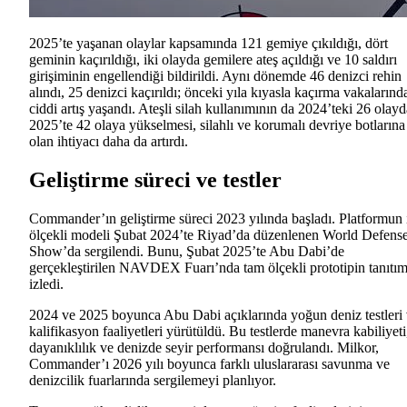
2025’te yaşanan olaylar kapsamında 121 gemiye çıkıldığı, dört
geminin kaçırıldığı, iki olayda gemilere ateş açıldığı ve 10 saldırı
girişiminin engellendiği bildirildi. Aynı dönemde 46 denizci rehin
alındı, 25 denizci kaçırıldı; önceki yıla kıyasla kaçırma vakalarınd
ciddi artış yaşandı. Ateşli silah kullanımının da 2024’teki 26 olay
2025’te 42 olaya yükselmesi, silahlı ve korumalı devriye botlarına
olan ihtiyacı daha da artırdı.
Geliştirme süreci ve testler
Commander’ın geliştirme süreci 2023 yılında başladı. Platformun 
ölçekli modeli Şubat 2024’te Riyad’da düzenlenen World Defens
Show’da sergilendi. Bunu, Şubat 2025’te Abu Dabi’de
gerçekleştirilen NAVDEX Fuarı’nda tam ölçekli prototipin tanıtım
izledi.
2024 ve 2025 boyunca Abu Dabi açıklarında yoğun deniz testleri
kalifikasyon faaliyetleri yürütüldü. Bu testlerde manevra kabiliyeti
dayanıklılık ve denizde seyir performansı doğrulandı. Milkor,
Commander’ı 2026 yılı boyunca farklı uluslararası savunma ve
denizcilik fuarlarında sergilemeyi planlıyor.