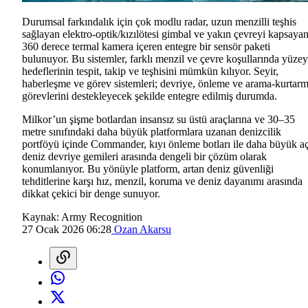
Durumsal farkındalık için çok modlu radar, uzun menzilli teşhis
sağlayan elektro-optik/kızılötesi gimbal ve yakın çevreyi kapsaya
360 derece termal kamera içeren entegre bir sensör paketi
bulunuyor. Bu sistemler, farklı menzil ve çevre koşullarında yüzey
hedeflerinin tespit, takip ve teşhisini mümkün kılıyor. Seyir,
haberleşme ve görev sistemleri; devriye, önleme ve arama-kurtar
görevlerini destekleyecek şekilde entegre edilmiş durumda.
Milkor’un şişme botlardan insansız su üstü araçlarına ve 30–35
metre sınıfındaki daha büyük platformlara uzanan denizcilik
portföyü içinde Commander, kıyı önleme botları ile daha büyük a
deniz devriye gemileri arasında dengeli bir çözüm olarak
konumlanıyor. Bu yönüyle platform, artan deniz güvenliği
tehditlerine karşı hız, menzil, koruma ve deniz dayanımı arasında
dikkat çekici bir denge sunuyor.
Kaynak:
Army Recognition
27 Ocak 2026 06:28
Ozan Akarsu