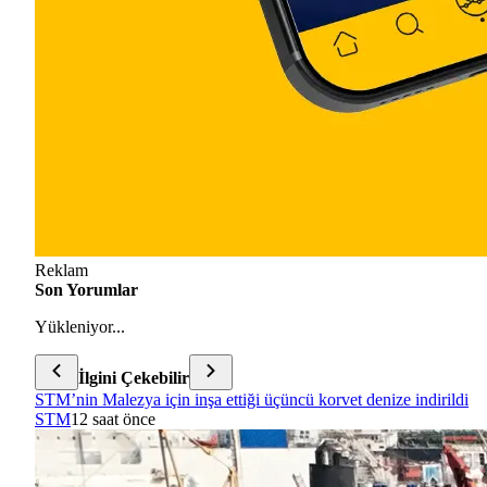
Reklam
Son Yorumlar
Yükleniyor...
İlgini Çekebilir
STM’nin Malezya için inşa ettiği üçüncü korvet denize indirildi
STM
12 saat önce