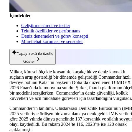
İçindekiler
Geliştirme süreci ve testler
Teknik özellikler ve performans
Deniz denemeleri ve görev konsepti
Mürettebat koruması ve sensörler
Yapay zekâ
ile özetle
Göster
Milkor, küresel ölçekte korsanlık, kaçakçılık ve deniz kaynaklı
suçların artış gösterdiği bir dönemde geliştirdiği Commander hızlı
devriye botunu Katar’ın başkenti Doha’da düzenlenen DIMDEX
2026 Fuarı’nda kamuoyuna sundu. Şirket, fuarda platformun ölçek
bir modelini sergilerken, Commander’ın deniz güvenliği, kolluk
kuvvetleri ve acil müdahale görevleri için tasarlandığını vurguladı.
Commander’ın tanıtımı, Uluslararası Denizcilik Bürosu’nun (IMB
2025 verileriyle örtüşen bir zamanlamaya denk geldi. IMB veriler
göre 2025 yılında dünya genelinde 137 korsanlık ve silahlı soygu
olayı kaydedildi. Bu rakam 2024’te 116, 2023’te ise 120 olarak
açıklanmıştı.