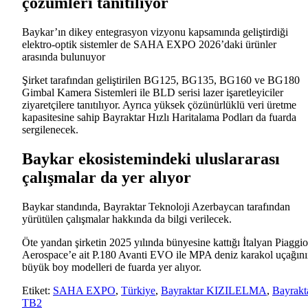
çözümleri tanıtılıyor
Baykar’ın dikey entegrasyon vizyonu kapsamında geliştirdiği
elektro-optik sistemler de SAHA EXPO 2026’daki ürünler
arasında
bulunuyor
Şirket tarafından geliştirilen BG125, BG135, BG160 ve BG180
Gimbal Kamera Sistemleri ile BLD serisi lazer işaretleyiciler
ziyaretçilere tanıtılıyor. Ayrıca yüksek çözünürlüklü veri üretme
kapasitesine sahip Bayraktar Hızlı Haritalama Podları da fuarda
sergilenecek.
Baykar ekosistemindeki uluslararası
çalışmalar da yer alıyor
Baykar standında, Bayraktar Teknoloji Azerbaycan tarafından
yürütülen çalışmalar hakkında da bilgi verilecek.
Öte yandan şirketin 2025 yılında bünyesine kattığı İtalyan Piaggio
Aerospace’e ait P.180 Avanti EVO ile MPA deniz karakol uçağın
büyük boy modelleri de fuarda yer alıyor.
Etiket:
SAHA EXPO
,
Türkiye
,
Bayraktar KIZILELMA
,
Bayrakt
TB2