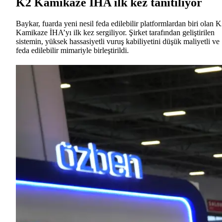
K2 Kamikaze İHA ilk kez tanıtılıyor
Baykar, fuarda yeni nesil feda edilebilir platformlardan biri olan 
Kamikaze İHA’yı ilk kez sergiliyor. Şirket tarafından geliştirilen
sistemin, yüksek hassasiyetli vuruş kabiliyetini düşük maliyetli ve
feda edilebilir mimariyle birleştirildi.