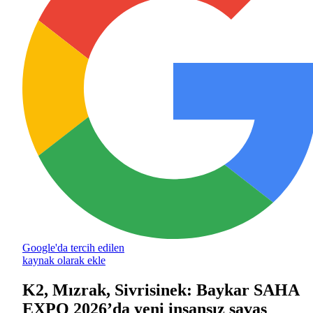
Google'da tercih edilen
kaynak olarak ekle
K2, Mızrak, Sivrisinek: Baykar SAHA
EXPO 2026’da yeni insansız savaş