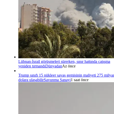
Lübnan-İsrail görüşmeleri sürerken, sınır hattında çatışma
yeniden tırmandı
Dünyadan
Az önce
Trump sınıfı 15 nükleer savaş gemisinin maliyeti 275 milya
dolara ulaşabilir
Savunma Sanayi
1 saat önce