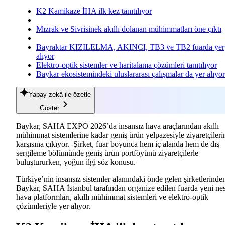
K2 Kamikaze İHA ilk kez tanıtılıyor
Mızrak ve Sivrisinek akıllı dolanan mühimmatları öne çıktı
Bayraktar KIZILELMA, AKINCI, TB3 ve TB2 fuarda yer
alıyor
Elektro-optik sistemler ve haritalama çözümleri tanıtılıyor
Baykar ekosistemindeki uluslararası çalışmalar da yer alıyor
Yapay zekâ
ile özetle
Göster
Baykar, SAHA EXPO 2026’da insansız hava araçlarından akıllı
mühimmat sistemlerine kadar geniş ürün yelpazesiyle ziyaretçileri
karşısına çıkıyor.
Şirket, fuar boyunca hem iç alanda hem de dış
sergileme bölümünde geniş ürün portföyünü ziyaretçilerle
buluştururken, yoğun ilgi söz konusu.
Türkiye’nin insansız sistemler alanındaki önde gelen şirketlerinde
Baykar, SAHA İstanbul tarafından organize edilen fuarda yeni nes
hava platformları, akıllı mühimmat sistemleri ve elektro-optik
çözümleriyle yer alıyor.