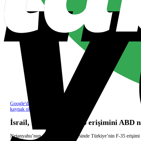
Google'da tercih edilen
kaynak olarak ekle
İsrail, Türkiye'nin F-35 erişimini ABD 
Netanyahu’nun ABD ziyareti öncesinde Türkiye’nin F-35 erişimi