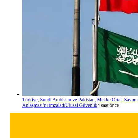
Türkiye, Suudi Arabistan ve Pakistan, Mekke Ortak Savu
Anlaşması’nı imzaladı
Ulusal Güvenlik
4 saat önce