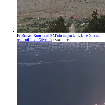
Erhürman: Rum tarafı BM’nin mayın temizleme önerisini
reddetti
Ulusal Güvenlik
1 saat önce