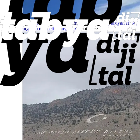
Çin’den stratejik güç gösterisi: J-20’ler, JL-1 taşıyan H-6N
uçağına eşlik etti
Dünyadan
1 saat önce