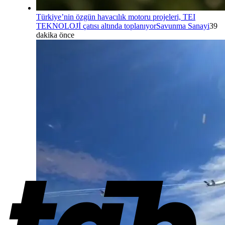
Türkiye’nin özgün havacılık motoru projeleri, TEI
TEKNOLOJİ çatısı altında toplanıyor
Savunma Sanayi
39
dakika önce