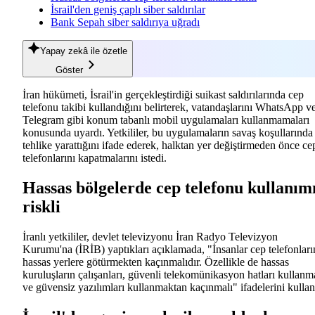
İsrail'den geniş çaplı siber saldırılar
Bank Sepah siber saldırıya uğradı
Yapay zekâ
ile özetle
Göster
İran hükümeti, İsrail'in gerçekleştirdiği suikast saldırılarında cep
telefonu takibi kullandığını belirterek, vatandaşlarını WhatsApp v
Telegram gibi konum tabanlı mobil uygulamaları kullanmamaları
konusunda uyardı. Yetkililer, bu uygulamaların savaş koşullarında
tehlike yarattığını ifade ederek, halktan yer değiştirmeden önce ce
telefonlarını kapatmalarını istedi.
Hassas bölgelerde cep telefonu kullanım
riskli
İranlı yetkililer, devlet televizyonu İran Radyo Televizyon
Kurumu'na (İRİB) yaptıkları açıklamada, "İnsanlar cep telefonları
hassas yerlere götürmekten kaçınmalıdır. Özellikle de hassas
kuruluşların çalışanları, güvenli telekomünikasyon hatları kullanm
ve güvensiz yazılımları kullanmaktan kaçınmalı" ifadelerini kullan