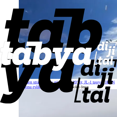
Çin’den stratejik güç gösterisi: J-20’ler, JL-1 taşıyan H-6N
uçağına eşlik etti
Dünyadan
53 dakika önce