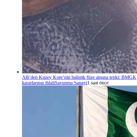
AB’den Kuzey Kore’nin balistik füze atışına tepki: BMGK
kararlarının ihlali
Savunma Sanayi
1 saat önce