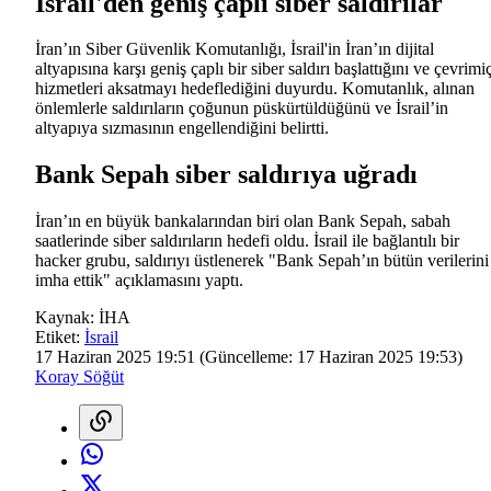
İsrail'den geniş çaplı siber saldırılar
İran’ın Siber Güvenlik Komutanlığı, İsrail'in İran’ın dijital
altyapısına karşı geniş çaplı bir siber saldırı başlattığını ve çevrimi
hizmetleri aksatmayı hedeflediğini duyurdu. Komutanlık, alınan
önlemlerle saldırıların çoğunun püskürtüldüğünü ve İsrail’in
altyapıya sızmasının engellendiğini belirtti.
Bank Sepah siber saldırıya uğradı
İran’ın en büyük bankalarından biri olan Bank Sepah, sabah
saatlerinde siber saldırıların hedefi oldu. İsrail ile bağlantılı bir
hacker grubu, saldırıyı üstlenerek "Bank Sepah’ın bütün verilerini
imha ettik" açıklamasını yaptı.
Kaynak:
İHA
Etiket:
İsrail
17 Haziran 2025 19:51
(Güncelleme:
17 Haziran 2025 19:53
)
Koray Söğüt