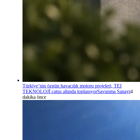
Türkiye’nin özgün havacılık motoru projeleri, TEI
TEKNOLOJİ çatısı altında toplanıyor
Savunma Sanayi
4
dakika önce