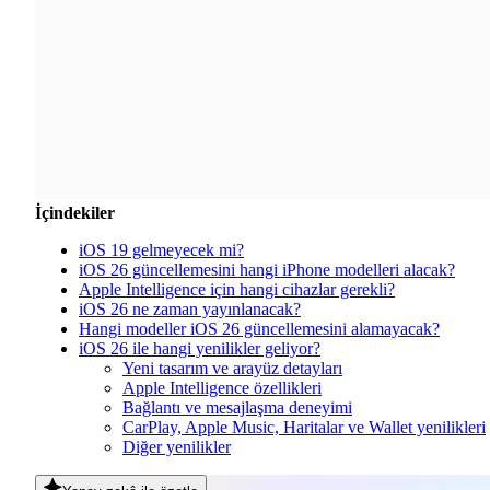
İçindekiler
iOS 19 gelmeyecek mi?
iOS 26 güncellemesini hangi iPhone modelleri alacak?
Apple Intelligence için hangi cihazlar gerekli?
iOS 26 ne zaman yayınlanacak?
Hangi modeller iOS 26 güncellemesini alamayacak?
iOS 26 ile hangi yenilikler geliyor?
Yeni tasarım ve arayüz detayları
Apple Intelligence özellikleri
Bağlantı ve mesajlaşma deneyimi
CarPlay, Apple Music, Haritalar ve Wallet yenilikleri
Diğer yenilikler