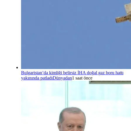
Bulgaristan’da kimliği belirsiz İHA doğal gaz boru hattı
yakınında patladı
Dünyadan
1 saat önce