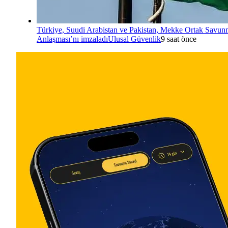
Türkiye, Suudi Arabistan ve Pakistan, Mekke Ortak Savu
Anlaşması’nı imzaladı
Ulusal Güvenlik
9 saat önce