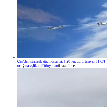
Çin’den stratejik güç gösterisi: J-20’ler, JL-1 taşıyan H-6N
uçağına eşlik etti
Dünyadan
6 saat önce