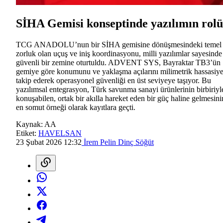
SİHA Gemisi konseptinde yazılımın rolü
TCG ANADOLU’nun bir SİHA gemisine dönüşmesindeki temel
zorluk olan uçuş ve iniş koordinasyonu, milli yazılımlar sayesinde
güvenli bir zemine oturtuldu. ADVENT SYS, Bayraktar TB3’ün
gemiye göre konumunu ve yaklaşma açılarını milimetrik hassasiye
takip ederek operasyonel güvenliği en üst seviyeye taşıyor. Bu
yazılımsal entegrasyon, Türk savunma sanayi ürünlerinin birbiriyl
konuşabilen, ortak bir akılla hareket eden bir güç haline gelmesini
en somut örneği olarak kayıtlara geçti.
Kaynak:
AA
Etiket:
HAVELSAN
23 Şubat 2026 12:32
İrem Pelin Dinç Söğüt