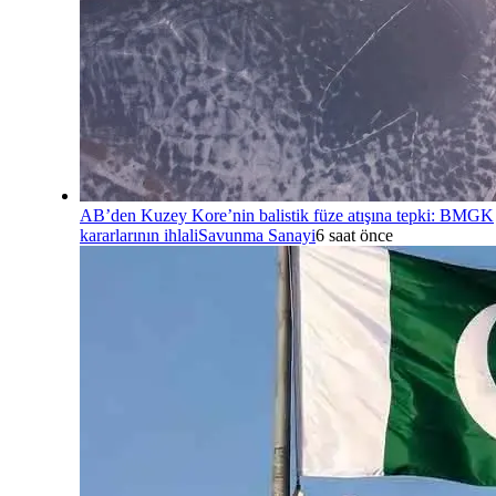
AB’den Kuzey Kore’nin balistik füze atışına tepki: BMGK
kararlarının ihlali
Savunma Sanayi
6 saat önce