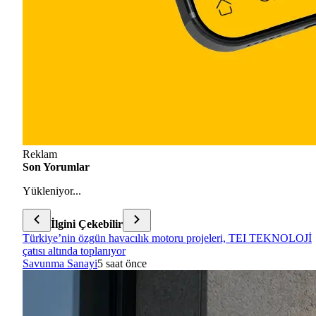
Reklam
Son Yorumlar
Yükleniyor...
İlgini Çekebilir
Türkiye’nin özgün havacılık motoru projeleri, TEI TEKNOLOJİ
çatısı altında toplanıyor
Savunma Sanayi
5 saat önce