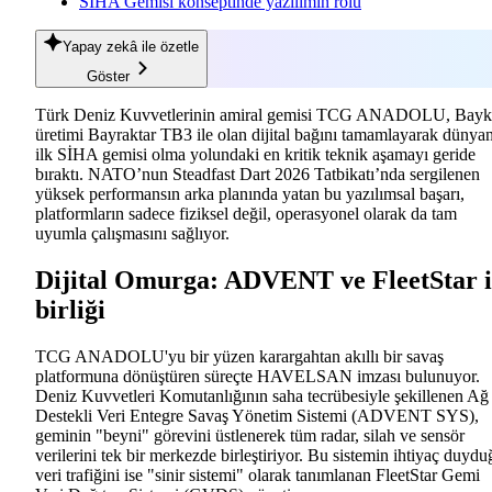
SİHA Gemisi konseptinde yazılımın rolü
Yapay zekâ
ile özetle
Göster
Türk Deniz Kuvvetlerinin amiral gemisi TCG ANADOLU, Bayk
üretimi Bayraktar TB3 ile olan dijital bağını tamamlayarak dünya
ilk SİHA gemisi olma yolundaki en kritik teknik aşamayı geride
bıraktı. NATO’nun Steadfast Dart 2026 Tatbikatı’nda sergilenen
yüksek performansın arka planında yatan bu yazılımsal başarı,
platformların sadece fiziksel değil, operasyonel olarak da tam
uyumla çalışmasını sağlıyor.
Dijital Omurga: ADVENT ve FleetStar i
birliği
TCG ANADOLU'yu bir yüzen karargahtan akıllı bir savaş
platformuna dönüştüren süreçte HAVELSAN imzası bulunuyor.
Deniz Kuvvetleri Komutanlığının saha tecrübesiyle şekillenen Ağ
Destekli Veri Entegre Savaş Yönetim Sistemi (ADVENT SYS),
geminin "beyni" görevini üstlenerek tüm radar, silah ve sensör
verilerini tek bir merkezde birleştiriyor. Bu sistemin ihtiyaç duydu
veri trafiğini ise "sinir sistemi" olarak tanımlanan FleetStar Gemi