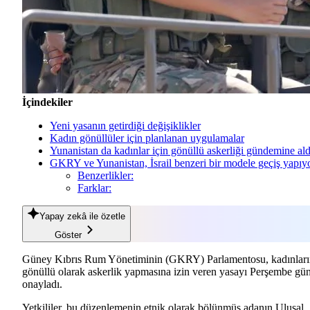
İçindekiler
Yeni yasanın getirdiği değişiklikler
Kadın gönüllüler için planlanan uygulamalar
Yunanistan da kadınlar için gönüllü askerliği gündemine ald
GKRY ve Yunanistan, İsrail benzeri bir modele geçiş yapıy
Benzerlikler:
Farklar:
Yapay zekâ
ile özetle
Göster
Güney Kıbrıs Rum Yönetiminin (GKRY) Parlamentosu, kadınları
gönüllü olarak askerlik yapmasına izin veren yasayı Perşembe gü
onayladı.
Yetkililer, bu düzenlemenin etnik olarak bölünmüş adanın Ulusal