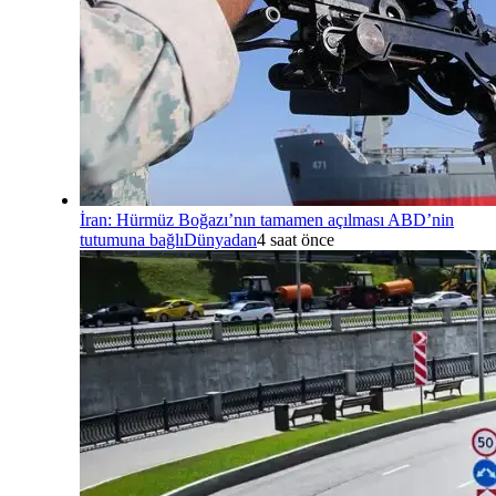
İran: Hürmüz Boğazı’nın tamamen açılması ABD’nin
tutumuna bağlı
Dünyadan
4 saat önce