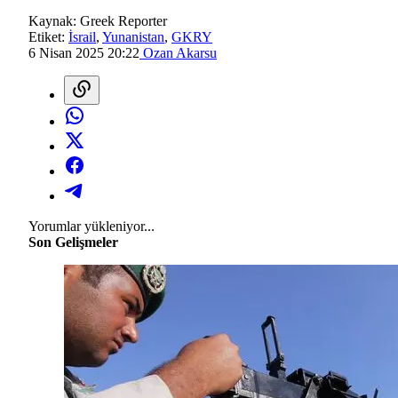
Kaynak:
Greek Reporter
Etiket:
İsrail
,
Yunanistan
,
GKRY
6 Nisan 2025 20:22
Ozan Akarsu
Yorumlar yükleniyor...
Son Gelişmeler