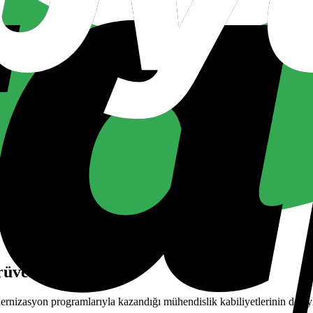
rüveni
dernizasyon programlarıyla kazandığı mühendislik kabiliyetlerinin detayl