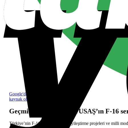
Google'da tercih edilen
kaynak olarak ekle
Geçmişten günümüze TUSAŞ’ın F-16 se
Türkiye’nin F-16 üretimi, yapısal iyileştirme projeleri ve milli mo