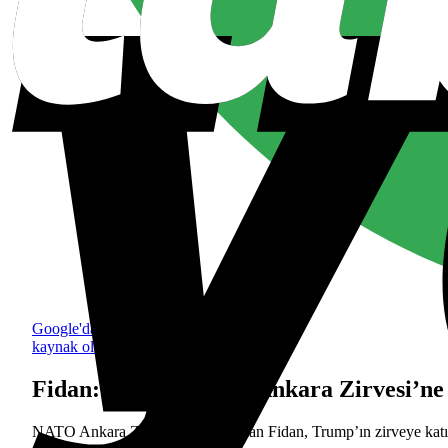
Google'da tercih edilen
kaynak olarak ekle
Fidan: Trump NATO Ankara Zirvesi’ne k
NATO Ankara Zirvesi öncesi Hakan Fidan, Trump’ın zirveye katılm