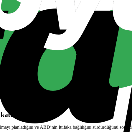
atılmayı planlıyor
ayı planladığını ve ABD’nin İttifaka bağlılığını sürdürdüğünü söyled