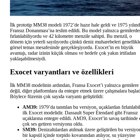
İlk prototip MM38 modeli 1972’de hazır hale geldi ve 1975 yılın
Fransız Donanması’na teslim edildi. Bu model yalnızca gemilerde
fırlatılabiliyordu ve 42 kilometre menzile sahipti. Bu menzil, o
dönem için yeterli sayılıyordu çünkü deniz muharebeleri genellikl
görsel temas mesafesinde gerçekleşiyordu. Exocet’in en büyük
avantajı, radar izinin küçük olması ve hedefe çok yakın irtifadan
yaklaşabilmesiydi.
Exocet varyantları ve özellikleri
İlk MM38 modelinin ardından, Fransa Exocet’i yalnızca gemilere
değil, diğer platformlara da entegre etmek üzere çalışmalara başlad
Böylece füzenin çok sayıda varyantı geliştirildi:
AM39:
1979’da tanıtılan bu versiyon, uçaklardan fırlatılabi
ilk Exocet modelidir. Dassault Super Étendard gibi Fransız
uçaklarına entegre edildi. AM39, Exocet’in savaş tarihinde 
çok ses getiren versiyonu oldu.
SM39:
Denizaltılardan atılmak üzere geliştirilen bu versiyo
bir kapsül içinde torpido kovanından atılıyor, su yüzeyine