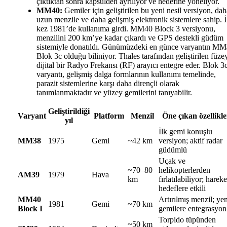
çıktıktan sonra kapsülden ayrılıyor ve hedefine yöneliyor.
MM40:
Gemiler için geliştirilen bu yeni nesil versiyon, dah
uzun menzile ve daha gelişmiş elektronik sistemlere sahip. İ
kez 1981’de kullanıma girdi. MM40 Block 3 versiyonu,
menzilini 200 km’ye kadar çıkardı ve GPS destekli güdüm
sistemiyle donatıldı. Günümüzdeki en günce varyantın M
Blok 3c olduğu biliniyor. Thales tarafından geliştirilen füze
dijital bir Radyo Frekansı (RF) arayıcı entegre eder. Blok 3
varyantı, gelişmiş dalga formlarının kullanımı temelinde,
parazit sistemlerine karşı daha dirençli olarak
tanımlanmaktadır ve yüzey gemilerini tanıyabilir.
Geliştirildiği
Varyant
Platform
Menzil
Öne çıkan özellikle
yıl
İlk gemi konuşlu
MM38
1975
Gemi
~42 km
versiyon; aktif radar
güdümlü
Uçak ve
~70–80
helikopterlerden
AM39
1979
Hava
km
fırlatılabiliyor; hareke
hedeflere etkili
MM40
Artırılmış menzil; yen
1981
Gemi
~70 km
Block I
gemilere entegrasyon
Torpido tüpünden
~50 km