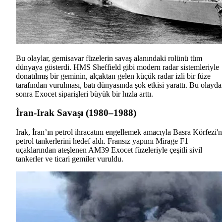
Bu olaylar, gemisavar füzelerin savaş alanındaki rolünü tüm
dünyaya gösterdi. HMS Sheffield gibi modern radar sistemleriyle
donatılmış bir geminin, alçaktan gelen küçük radar izli bir füze
tarafından vurulması, batı dünyasında şok etkisi yarattı. Bu olayd
sonra Exocet siparişleri büyük bir hızla arttı.
İran-Irak Savaşı (1980–1988)
Irak, İran’ın petrol ihracatını engellemek amacıyla Basra Körfezi'
petrol tankerlerini hedef aldı. Fransız yapımı Mirage F1
uçaklarından ateşlenen AM39 Exocet füzeleriyle çeşitli sivil
tankerler ve ticari gemiler vuruldu.