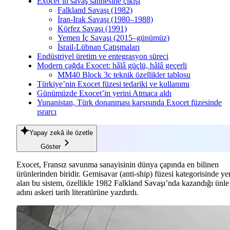
Exocet’in savaş sahnesine çıkışı
Falkland Savaşı (1982)
İran-Irak Savaşı (1980–1988)
Körfez Savaşı (1991)
Yemen İç Savaşı (2015–günümüz)
İsrail-Lübnan Çatışmaları
Endüstriyel üretim ve entegrasyon süreci
Modern çağda Exocet: hâlâ güçlü, hâlâ geçerli
MM40 Block 3c teknik özellikler tablosu
Türkiye’nin Exocet füzesi tedariki ve kullanımı
Günümüzde Exocet’in yerini Atmaca aldı
Yunanistan, Türk donanması karşısında Exocet füzesinde
ısrarcı
Yapay zekâ
ile özetle
Göster
Exocet, Fransız savunma sanayisinin dünya çapında en bilinen
ürünlerinden biridir. Gemisavar (anti-ship) füzesi kategorisinde ye
alan bu sistem, özellikle 1982 Falkland Savaşı’nda kazandığı ünle
adını askeri tarih literatürüne yazdırdı.