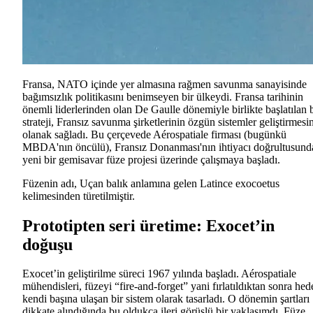
Fransa, NATO içinde yer almasına rağmen savunma sanayisinde
bağımsızlık politikasını benimseyen bir ülkeydi. Fransa tarihinin
önemli liderlerinden olan De Gaulle dönemiyle birlikte başlatılan 
strateji, Fransız savunma şirketlerinin özgün sistemler geliştirmesi
olanak sağladı. Bu çerçevede Aérospatiale firması (bugünkü
MBDA'nın öncülü), Fransız Donanması'nın ihtiyacı doğrultusund
yeni bir gemisavar füze projesi üzerinde çalışmaya başladı.
Füzenin adı, Uçan balık anlamına gelen Latince exocoetus
kelimesinden türetilmiştir.
Prototipten seri üretime: Exocet’in
doğuşu
Exocet’in geliştirilme süreci 1967 yılında başladı. Aérospatiale
mühendisleri, füzeyi “fire-and-forget” yani fırlatıldıktan sonra hed
kendi başına ulaşan bir sistem olarak tasarladı. O dönemin şartları
dikkate alındığında bu oldukça ileri görüşlü bir yaklaşımdı. Füze,