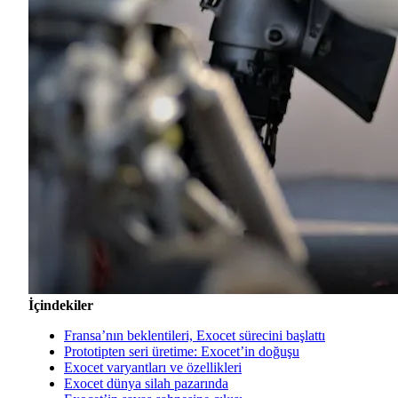
İçindekiler
Fransa’nın beklentileri, Exocet sürecini başlattı
Prototipten seri üretime: Exocet’in doğuşu
Exocet varyantları ve özellikleri
Exocet dünya silah pazarında