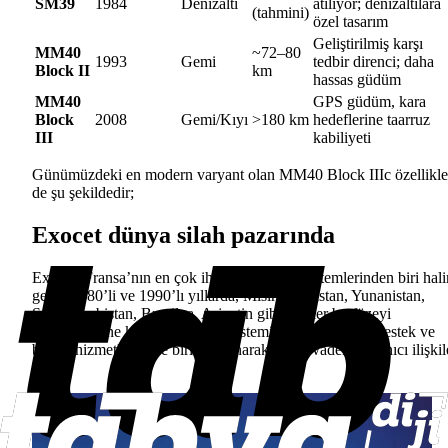
SM39
1984
Denizaltı
atılıyor; denizaltılara
(tahmini)
özel tasarım
Geliştirilmiş karşı
MM40
~72–80
1993
Gemi
tedbir direnci; daha
Block II
km
hassas güdüm
MM40
GPS güdüm, kara
Block
2008
Gemi/Kıyı
>180 km
hedeflerine taarruz
III
kabiliyeti
Günümüzdeki en modern varyant olan MM40 Block IIIc özellikle
de şu şekildedir;
Exocet dünya silah pazarında
Exocet, Fransa’nın en çok ihraç ettiği silah sistemlerinden biri hal
geldi. 1980’li ve 1990’lı yıllarda, Mısır, Hindistan, Yunanistan,
Suudi Arabistan, Brezilya, Arjantin gibi ülkeler bu füzeyi
envanterlerine kattı. Fransa, bu sistemi satarken teknik destek ve
bakım hizmetlerini de birlikte sunarak, uzun vadeli kullanıcı ilişkil
kurdu.