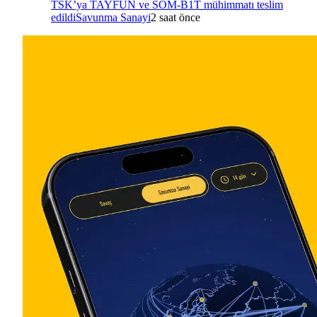
TSK’ya TAYFUN ve SOM-B1T mühimmatı teslim
edildi
Savunma Sanayi
2 saat önce