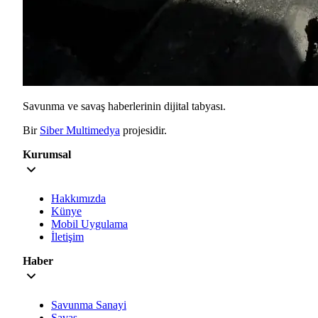
Savunma ve savaş haberlerinin dijital tabyası.
Bir
Siber Multimedya
projesidir.
Kurumsal
Hakkımızda
Künye
Mobil Uygulama
İletişim
Haber
Savunma Sanayi
Savaş