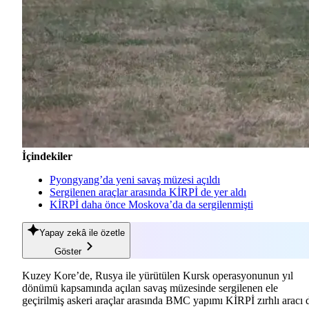
İçindekiler
Pyongyang’da yeni savaş müzesi açıldı
Sergilenen araçlar arasında KİRPİ de yer aldı
KİRPİ daha önce Moskova’da da sergilenmişti
Yapay zekâ
ile özetle
Göster
Kuzey Kore’de, Rusya ile yürütülen Kursk operasyonunun yıl
dönümü kapsamında açılan savaş müzesinde sergilenen ele
geçirilmiş askeri araçlar arasında BMC yapımı KİRPİ zırhlı aracı 