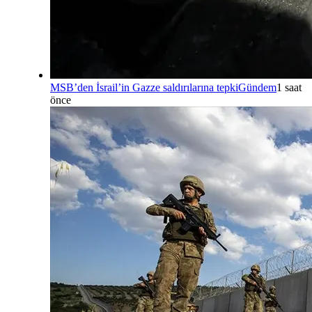
MSB’den İsrail’in Gazze saldırılarına tepki
Gündem
1 saat
önce