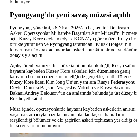
bulunuyor.
Pyongyang’da yeni savaş müzesi açıldı
Pyongyang yönetimi, 26 Nisan 2026’da başkentte “Denizaşırı
Askeri Operasyonlar Muharebe Başarıları Anıt Müzesi”ni hizmete
açtı. Kuzey Kore devlet medyası KCNA’ya göre müze, Rusya ile
birlikte yürütülen ve Pyongyang tarafından “Kursk Bölgesi’nin
kurtarılması” olarak adlandırılan askeri harekâtın birinci yıl dönü
dolayısıyla açıldı.
Açılış töreni, yalnızca bir müze tanıtımı olarak değil, Rusya safınd
hayatını kaybeden Kuzey Kore askerleri için düzenlenen geniş
kapsamlı bir anma merasimi niteliğinde gerçekleştirildi. Törene
Kuzey Kore lideri Kim Jong Un’un yanı sıra Rusya Federasyonu
Devlet Duması Başkanı Vyaçeslav Volodin ve Rusya Savunma
Bakanı Andrey Belousov’un da aralarında bulunduğu üst düzey b
Rus heyeti katıldı.
Müze içinde, operasyonlarda hayatını kaybeden askerlerin anısını
yaşatmak amacıyla hazırlanan anıt alanlar, kişisel hatıraların
sergilendiği bölümler ve ele geçirilen askeri teçhizatın yer aldığı ö
bir sergi salonu bulunuyor.