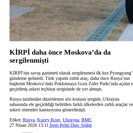
KİRPİ daha önce Moskova’da da
sergilenmişti
KİRPİ’nin savaş ganimeti olarak sergilenmesi ilk kez Pyongyang
gündeme gelmedi. Türk yapımı zırhlı araç, daha önce Rusya’nın
başkenti Moskova’daki Poklonnaya Gora Zafer Parkı’nda açılan e
geçirilmiş askeri teçhizat sergisinde de yer almıştı.
Rusya tarafından düzenlenen söz konusu sergide, Ukrayna
sahasında ele geçirildiği belirtilen farklı ülkelerden zırhlı araçlar v
askeri sistemler kamuoyuna gösterilmişti.
Etiket:
Rusya
,
Kuzey Kore
,
Ukrayna
,
BMC
27 Nisan 2026 15:11
İrem Pelin Dinç Söğüt