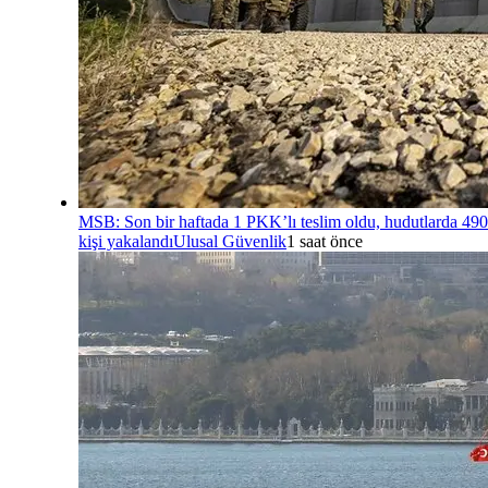
MSB: Son bir haftada 1 PKK’lı teslim oldu, hudutlarda 490
kişi yakalandı
Ulusal Güvenlik
1 saat önce