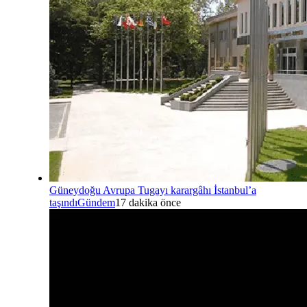
Güneydoğu Avrupa Tugayı karargâhı İstanbul’a
taşındı
Gündem
17 dakika önce