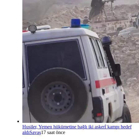
Husiler, Yemen hükümetine bağlı iki askerî kampı hedef
aldı
Savaş
17 saat önce