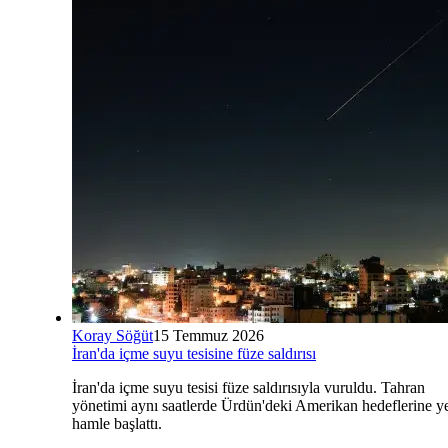
Koray Söğüt
15 Temmuz 2026
İran'da içme suyu tesisine füze saldırısı
İran'da içme suyu tesisi füze saldırısıyla vuruldu. Tahran
yönetimi aynı saatlerde Ürdün'deki Amerikan hedeflerine y
hamle başlattı.