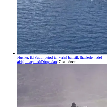
Husiler, iki Suudi petrol tankerini balistik füzelerle hedef
aldığını açıkladı
Dünyadan
17 saat önce