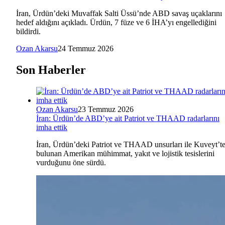
İran, Ürdün’deki Muvaffak Salti Üssü’nde ABD savaş uçaklarını
hedef aldığını açıkladı. Ürdün, 7 füze ve 6 İHA’yı engellediğini
bildirdi.
Ozan Akarsu
24 Temmuz 2026
Son Haberler
Ozan Akarsu
23 Temmuz 2026
İran: Ürdün’de ABD’ye ait Patriot ve THAAD radarlarını
imha ettik
İran, Ürdün’deki Patriot ve THAAD unsurları ile Kuveyt’t
bulunan Amerikan mühimmat, yakıt ve lojistik tesislerini
vurduğunu öne sürdü.