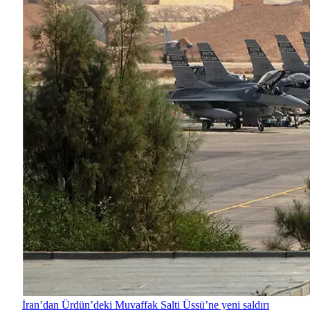
İran’dan Ürdün’deki Muvaffak Salti Üssü’ne yeni saldırı