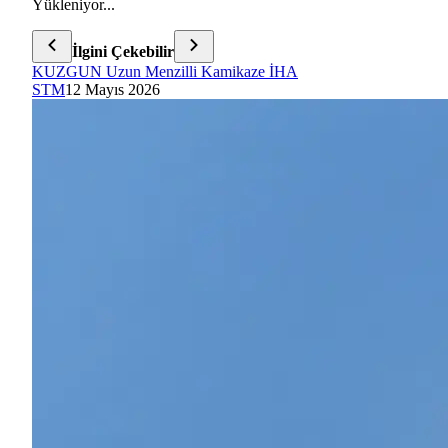
Yükleniyor...
İlgini Çekebilir
KUZGUN Uzun Menzilli Kamikaze İHA
STM
12 Mayıs 2026