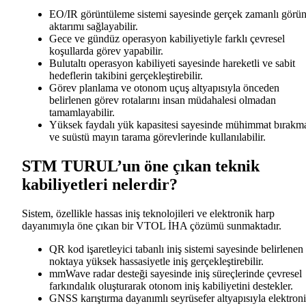
EO/IR görüntüleme sistemi sayesinde gerçek zamanlı görün
aktarımı sağlayabilir.
Gece ve gündüz operasyon kabiliyetiyle farklı çevresel
koşullarda görev yapabilir.
Bulutaltı operasyon kabiliyeti sayesinde hareketli ve sabit
hedeflerin takibini gerçekleştirebilir.
Görev planlama ve otonom uçuş altyapısıyla önceden
belirlenen görev rotalarını insan müdahalesi olmadan
tamamlayabilir.
Yüksek faydalı yük kapasitesi sayesinde mühimmat bırakm
ve suüstü mayın tarama görevlerinde kullanılabilir.
STM TURUL’un öne çıkan teknik
kabiliyetleri nelerdir?
Sistem, özellikle hassas iniş teknolojileri ve elektronik harp
dayanımıyla öne çıkan bir VTOL İHA çözümü sunmaktadır.
QR kod işaretleyici tabanlı iniş sistemi sayesinde belirlenen
noktaya yüksek hassasiyetle iniş gerçekleştirebilir.
mmWave radar desteği sayesinde iniş süreçlerinde çevresel
farkındalık oluşturarak otonom iniş kabiliyetini destekler.
GNSS karıştırma dayanımlı seyrüsefer altyapısıyla elektron