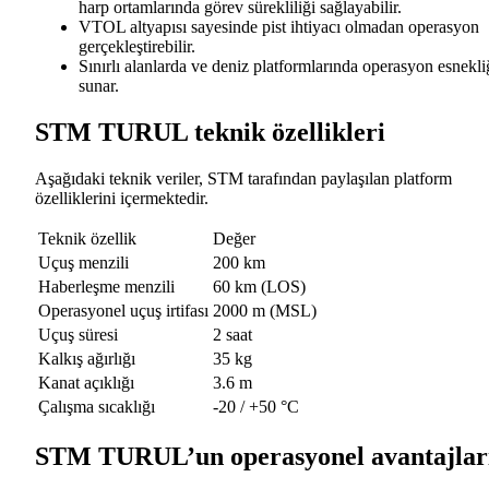
harp ortamlarında görev sürekliliği sağlayabilir.
VTOL altyapısı sayesinde pist ihtiyacı olmadan operasyon
gerçekleştirebilir.
Sınırlı alanlarda ve deniz platformlarında operasyon esnekli
sunar.
STM TURUL teknik özellikleri
Aşağıdaki teknik veriler, STM tarafından paylaşılan platform
özelliklerini içermektedir.
Teknik özellik
Değer
Uçuş menzili
200 km
Haberleşme menzili
60 km (LOS)
Operasyonel uçuş irtifası
2000 m (MSL)
Uçuş süresi
2 saat
Kalkış ağırlığı
35 kg
Kanat açıklığı
3.6 m
Çalışma sıcaklığı
-20 / +50 °C
STM TURUL’un operasyonel avantajlar