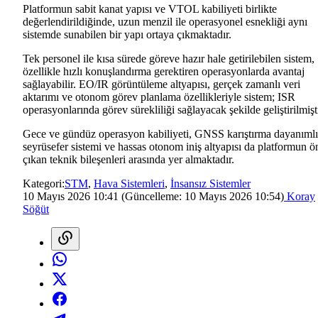
Platformun sabit kanat yapısı ve VTOL kabiliyeti birlikte
değerlendirildiğinde, uzun menzil ile operasyonel esnekliği aynı
sistemde sunabilen bir yapı ortaya çıkmaktadır.
Tek personel ile kısa sürede göreve hazır hale getirilebilen sistem,
özellikle hızlı konuşlandırma gerektiren operasyonlarda avantaj
sağlayabilir. EO/IR görüntüleme altyapısı, gerçek zamanlı veri
aktarımı ve otonom görev planlama özellikleriyle sistem; ISR
operasyonlarında görev sürekliliği sağlayacak şekilde geliştirilmişti
Gece ve gündüz operasyon kabiliyeti, GNSS karıştırma dayanımlı
seyrüsefer sistemi ve hassas otonom iniş altyapısı da platformun ö
çıkan teknik bileşenleri arasında yer almaktadır.
Kategori:
STM
,
Hava Sistemleri
,
İnsansız Sistemler
10 Mayıs 2026 10:41
(Güncelleme:
10 Mayıs 2026 10:54
)
Koray
Söğüt