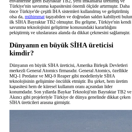
envanterine giren Bayraktar TB2, yerli imkanlarla üretilmiş ve
Türkiye'nin savunma kapasitesini önemli ölçüde artırmıştır. Daha
önce Türkiye'de çeşitli İHA sistemleri kullanılmış ve geliştirilmiş
olsa da,
mühimmat
taşıyabilen ve doğrudan saldırı kabiliyeti bulu
ilk SİHA Bayraktar TB2 olmuştur. Bu gelişme, Türkiye'nin kendi
savunma teknolojisini geliştirme konusundaki kararlılığını
pekiştirmiş ve uluslararası alanda da dikkat çekmesini sağlamıştır.
Dünyanın en büyük SİHA üreticisi
kimdir?
Dünyanın en büyük SİHA üreticisi, Amerika Birleşik Devletleri
merkezli General Atomics firmasıdır. General Atomics, özellikle
MQ-1 Predator ve MQ-9 Reaper gibi modelleriyle SİHA
teknolojisinin gelişimine öncülük etmiştir. Bu şirket, hem üretim
kapasitesi hem de küresel kullanım oranı açısından lider
konumdadır. Son yıllarda Baykar Teknoloji'nin Bayraktar TB2 ve
Akıncı gibi projeleriyle Türkiye de dünya genelinde dikkat çeken
SİHA üreticileri arasına girmiştir.