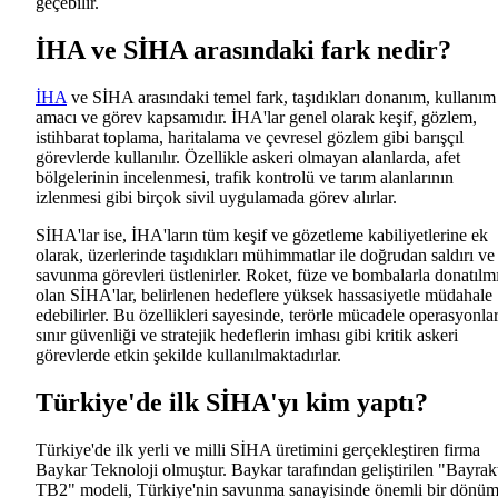
geçebilir.
İHA ve SİHA arasındaki fark nedir?
İHA
ve SİHA arasındaki temel fark, taşıdıkları donanım, kullanım
amacı ve görev kapsamıdır. İHA'lar genel olarak keşif, gözlem,
istihbarat toplama, haritalama ve çevresel gözlem gibi barışçıl
görevlerde kullanılır. Özellikle askeri olmayan alanlarda, afet
bölgelerinin incelenmesi, trafik kontrolü ve tarım alanlarının
izlenmesi gibi birçok sivil uygulamada görev alırlar.
SİHA'lar ise, İHA'ların tüm keşif ve gözetleme kabiliyetlerine ek
olarak, üzerlerinde taşıdıkları mühimmatlar ile doğrudan saldırı ve
savunma görevleri üstlenirler. Roket, füze ve bombalarla donatılm
olan SİHA'lar, belirlenen hedeflere yüksek hassasiyetle müdahale
edebilirler. Bu özellikleri sayesinde, terörle mücadele operasyonlar
sınır güvenliği ve stratejik hedeflerin imhası gibi kritik askeri
görevlerde etkin şekilde kullanılmaktadırlar.
Türkiye'de ilk SİHA'yı kim yaptı?
Türkiye'de ilk yerli ve milli SİHA üretimini gerçekleştiren firma
Baykar Teknoloji olmuştur. Baykar tarafından geliştirilen "Bayrak
TB2" modeli, Türkiye'nin savunma sanayisinde önemli bir dönü