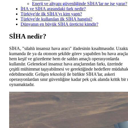
Enerji ve altyapı güvenliğinde SİHA'lar ne işe yarar?
İHA ve SİHA arasındaki fark nedir?
Türkiye'de ilk SİHA'yı kim yaptı?
Türkiye'de kullanılan ilk SİHA hangisi?
Dünyanın en büyük SİHA üreticisi kimdir?
SİHA nedir?
SİHA, "silahlı insansız hava aracı" ifadesinin kısaltmasıdır. Uzakt
kumanda ile ya da otonom şekilde görev yapabilen bu hava araçlar
hem keşif ve gözetleme hem de saldırı amaçlı operasyonlarda
kullanılır. Geleneksel insansız hava araçlarından farkı, üzerinde
çeşitli mühimmat taşıyabilmesi ve gerektiğinde hedeflere müdahal
edebilmesidir. Gelişen teknoloji ile birlikte SİHA'lar, askeri
operasyonlardan sınır güvenliğine kadar pek çok alanda kritik bir 
oynamaktadır.