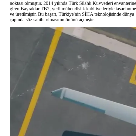
noktası olmuştur. 2014 yılında Türk Silahlı Kuvvetleri envanterin
giren Bayraktar TB2, yerli mühendislik kabiliyetleriyle tasarlanmı
ve üretilmiştir. Bu başarı, Türkiye'nin SİHA teknolojisinde dünya
çapında söz sahibi olmasının önünü açmıştır.