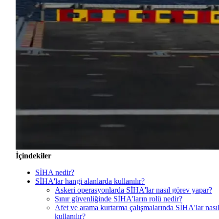
İçindekiler
SİHA nedir?
SİHA'lar hangi alanlarda kullanılır?
Askeri operasyonlarda SİHA'lar nasıl görev yapar?
Sınır güvenliğinde SİHA'ların rolü nedir?
Afet ve arama kurtarma çalışmalarında SİHA'lar nası
kullanılır?