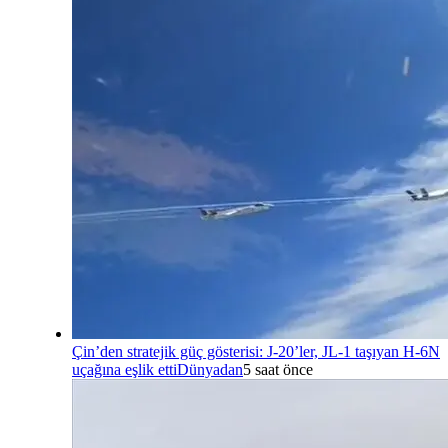
Çin’den stratejik güç gösterisi: J-20’ler, JL-1 taşıyan H-6N
uçağına eşlik etti
Dünyadan
5 saat önce