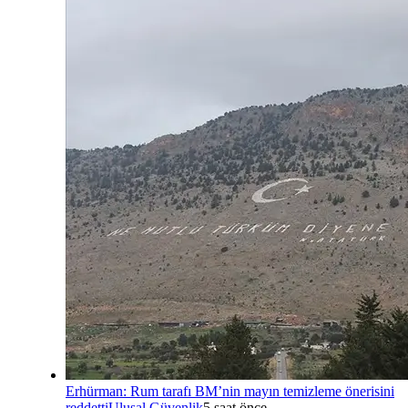
Erhürman: Rum tarafı BM’nin mayın temizleme önerisini
reddetti
Ulusal Güvenlik
5 saat önce