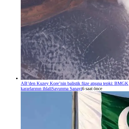
AB’den Kuzey Kore’nin balistik füze atışına tepki: BMGK
kararlarının ihlali
Savunma Sanayi
6 saat önce