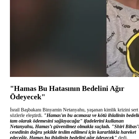
"Hamas Bu Hatasının Bedelini Ağır
Ödeyecek"
İsrail Başbakanı Binyamin Netanyahu, yaşanan kimlik krizini sert
sözlerle eleştirdi.
"Hamas'ın bu acımasız ve kötü ihlalinin bedeli
tam olarak ödemesini sağlayacağız" ifadelerini kullanan
Netanyahu, Hamas’ı güvenilmez olmakla suçladı. "Shiri Bibas’
cesedinin doğru şekilde teslim edilmesi için kararlılıkla hareket
edeceğiz. Hamas bu ihlalinin bedelini ağır ödeyecek"
dedi.