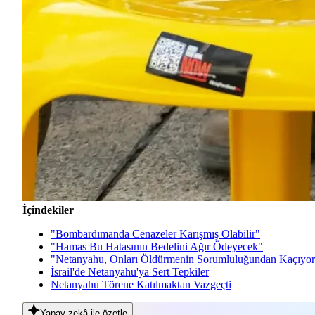
İçindekiler
"Bombardımanda Cenazeler Karışmış Olabilir"
"Hamas Bu Hatasının Bedelini Ağır Ödeyecek"
"Netanyahu, Onları Öldürmenin Sorumluluğundan Kaçıyor
İsrail'de Netanyahu'ya Sert Tepkiler
Netanyahu Törene Katılmaktan Vazgeçti
Yapay zekâ
ile özetle