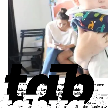
Hamas, Shiri Bibas'ın cansız bedeninin İsrail saldırıları sırasında
aynı noktada hayatını kaybeden diğer Filistinlilerle karışmış
olabileceğini belirterek, "Ailenin diğer Filistinlilerle birlikte
bulunduğu yerin işgal güçleri tarafından bombalanması sonucu
cesetlerde karışma olabileceği ihtimaline dikkat çekiyoruz.
Tarafımızca yapılan incelemenin sonuçlarını arabulucu kardeşlere