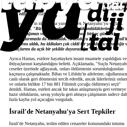
bildireceğiz.
Aynı zamanda işgalcilerin, bombardımanda öldürü
Filistinli bir kadına ait olduğunu iddia ettikleri cenazenin iadesi
talep ediyoruz"
ifadelerini kullandı.
Hamas, İsrail’in iddialarına yanıt vererek Netanyahu’yu suçladı.
Açıklamada,
"Biz Hamas olarak tüm yükümlülüklerimize olan
tam bağlılığımızı vurguluyoruz. Bunu son birkaç gündeki
davranışlarımızla da kanıtladık. Arabulucu kardeşlerden İsrail'i
iddialarını aldık, bu iddiaları çok ciddi bir şekilde inceleyeceğiz 
sonuçlarını da açık bir şekilde duyuracağız"
denildi.
Ayrıca Hamas, esirlere hayattayken insani muamele yapıldığını ve
ihtiyaçlarının karşılandığını belirtti. Açıklamada, "Suçlu Netanyah
cesetler üzerinde ağlayarak, onları öldürmenin sorumluluğundan
kaçmaya çalışmaktadır. Bibas ve Lifshitz'in ailelerine, oğullarınızı
canlı olarak geri dönmesini tercih ederdik, ancak liderleriniz onları
ve onlarla birlikte 17 bin 881 Filistinli çocuğu öldürmeyi seçti"
denildi. Hamas, esirleri ancak bir takas anlaşmasıyla geri vermeye
hazır olduklarını, savaş yoluyla geri almaya çalışmanın sadece da
fazla kayba yol açacağını vurguladı.
İsrail'de Netanyahu'ya Sert Tepkiler
İsrail’de Netanyahu, teslim edilen cenazeler konusundaki tutumu