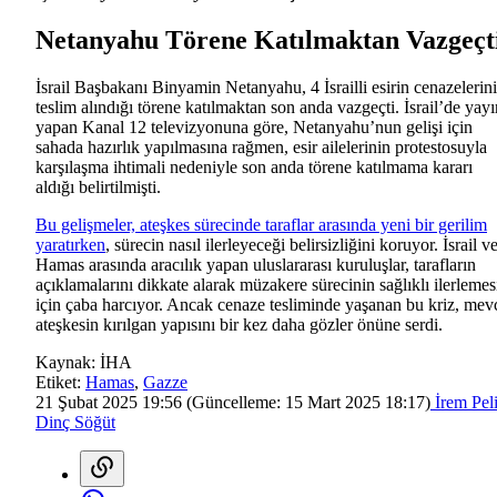
Netanyahu Törene Katılmaktan Vazgeçt
İsrail Başbakanı Binyamin Netanyahu, 4 İsrailli esirin cenazelerin
teslim alındığı törene katılmaktan son anda vazgeçti. İsrail’de yayı
yapan Kanal 12 televizyonuna göre, Netanyahu’nun gelişi için
sahada hazırlık yapılmasına rağmen, esir ailelerinin protestosuyla
karşılaşma ihtimali nedeniyle son anda törene katılmama kararı
aldığı belirtilmişti.
Bu gelişmeler, ateşkes sürecinde taraflar arasında yeni bir gerilim
yaratırken
, sürecin nasıl ilerleyeceği belirsizliğini koruyor. İsrail v
Hamas arasında aracılık yapan uluslararası kuruluşlar, tarafların
açıklamalarını dikkate alarak müzakere sürecinin sağlıklı ilerlemes
için çaba harcıyor. Ancak cenaze tesliminde yaşanan bu kriz, mev
ateşkesin kırılgan yapısını bir kez daha gözler önüne serdi.
Kaynak:
İHA
Etiket:
Hamas
,
Gazze
21 Şubat 2025 19:56
(Güncelleme:
15 Mart 2025 18:17
)
İrem Pel
Dinç Söğüt