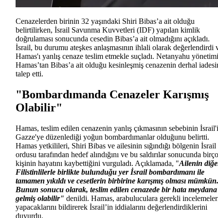
Cenazelerden birinin 32 yaşındaki Shiri Bibas’a ait olduğu
belirtilirken, İsrail Savunma Kuvvetleri (IDF) yapılan kimlik
doğrulaması sonucunda cesedin Bibas’a ait olmadığını açıkladı.
İsrail, bu durumu ateşkes anlaşmasının ihlali olarak değerlendirdi 
Hamas'ı yanlış cenaze teslim etmekle suçladı. Netanyahu yönetimi
Hamas’tan Bibas’a ait olduğu kesinleşmiş cenazenin derhal iadesi
talep etti.
"Bombardımanda Cenazeler Karışmış
Olabilir"
Hamas, teslim edilen cenazenin yanlış çıkmasının sebebinin İsrail'
Gazze'ye düzenlediği yoğun bombardımanlar olduğunu belirtti.
Hamas yetkilileri, Shiri Bibas ve ailesinin sığındığı bölgenin İsrail
ordusu tarafından hedef alındığını ve bu saldırılar sonucunda birç
kişinin hayatını kaybettiğini vurguladı. Açıklamada, "
Ailenin diğe
Filistinlilerle birlikte bulunduğu yer İsrail bombardımanı ile
tamamen yıkıldı ve cesetlerin birbirine karışmış olması mümkün
Bunun sonucu olarak, teslim edilen cenazede bir hata meydana
gelmiş olabilir"
denildi. Hamas, arabuluculara gerekli incelemeler
yapacaklarını bildirerek İsrail’in iddialarını değerlendirdiklerini
duyurdu.