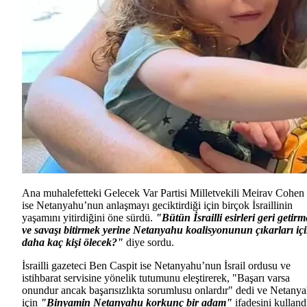
Ana muhalefetteki Gelecek Var Partisi Milletvekili Meirav Cohen
ise Netanyahu’nun anlaşmayı geciktirdiği için birçok İsraillinin
yaşamını yitirdiğini öne sürdü.
"Bütün İsrailli esirleri geri getir
ve savaşı bitirmek yerine Netanyahu koalisyonunun çıkarları iç
daha kaç kişi ölecek?"
diye sordu.
İsrailli gazeteci Ben Caspit ise Netanyahu’nun İsrail ordusu ve
istihbarat servisine yönelik tutumunu eleştirerek, "Başarı varsa
onundur ancak başarısızlıkta sorumlusu onlardır" dedi ve Netany
için
"Binyamin Netanyahu korkunç bir adam"
ifadesini kulland