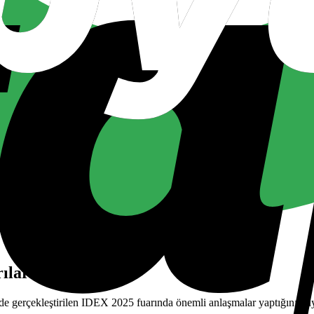
ılarına İmza Attı
e gerçekleştirilen IDEX 2025 fuarında önemli anlaşmalar yaptığını du