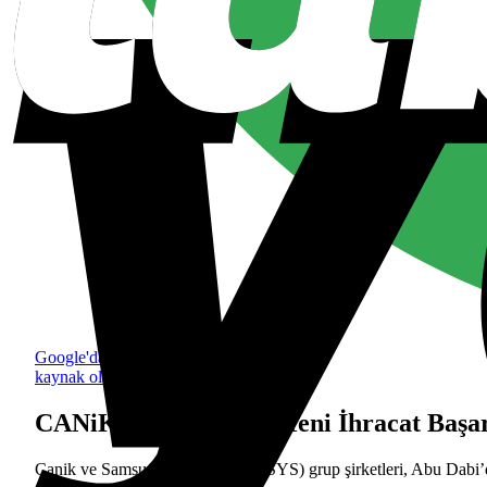
Google'da tercih edilen
kaynak olarak ekle
CANiK ve SYS Grup, Yeni İhracat Başar
Canik ve Samsun Yurt Savunma (SYS) grup şirketleri, Abu Dabi’d