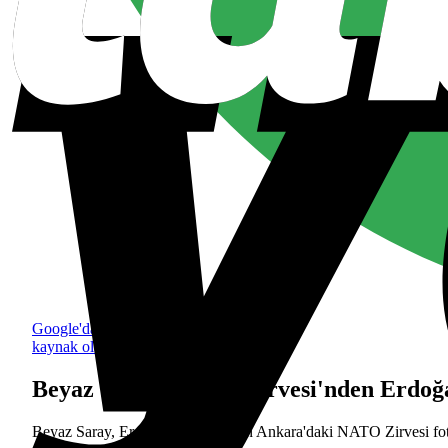
Google'da tercih edilen
kaynak olarak ekle
Beyaz Saray, NATO Zirvesi'nden Erdoğa
Beyaz Saray, Erdoğan ve Trump'ın Ankara'daki NATO Zirvesi foto