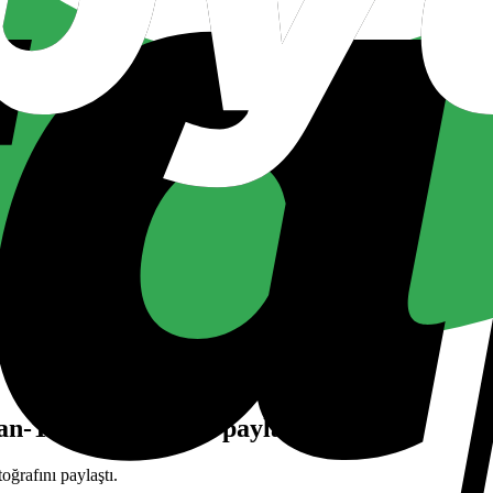
n-Trump fotoğrafı paylaştı
ğrafını paylaştı.