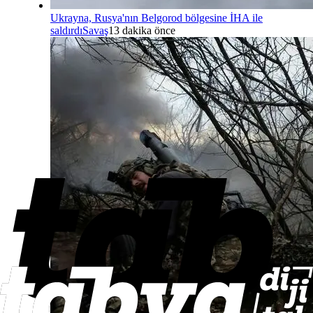
Ukrayna, Rusya'nın Belgorod bölgesine İHA ile
saldırdı
Savaş
13 dakika önce