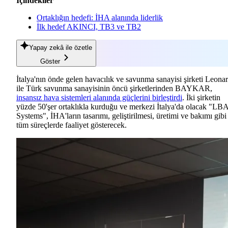
İçindekiler
Ortaklığın hedefi: İHA alanında liderlik
İlk hedef AKINCI, TB3 ve TB2
Yapay zekâ
ile özetle
Göster
İtalya'nın önde gelen havacılık ve savunma sanayisi şirketi Leona
ile Türk savunma sanayisinin öncü şirketlerinden BAYKAR,
insansız hava sistemleri alanında güçlerini birleştirdi
. İki şirketin
yüzde 50'şer ortaklıkla kurduğu ve merkezi İtalya'da olacak "LB
Systems", İHA'ların tasarımı, geliştirilmesi, üretimi ve bakımı gibi
tüm süreçlerde faaliyet gösterecek.