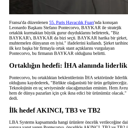
Fransa'da düzenlenen
55. Paris Havacılık Fuarı
'nda konuşan
Leonardo Başkanı Stefano Pontecorvo, BAYKAR ile stratejik
ortaklık kurmaktan büyük gurur duyduklarını belirterek, "Biz
BAYKAR'ı, BAYKAR da bizi seçti. BAYKAR harika bir şirket,
muhtemelen dünyanın en iyisi." ifadelerini kullandı. Şirket tarihin
ilk kez başka bir firmayla ortak stant açtıklarını vurgulayan
Pontecorvo, bu firmanın BAYKAR olduğunu belirtti.
Ortaklığın hedefi: İHA alanında liderlik
Pontecorvo, bu ortaklıktan beklentilerinin İHA sektöründe liderlik
olduğunu kaydederek, "Birlikte olağanüstü bir ürün geliştireceğiz.
Teknolojinin en uç seviyesinde olacağımızdan eminim. Hem Avr
hem de dünya pazarları için çok ikna edici bir ürünümüz olacak."
dedi.
İlk hedef AKINCI, TB3 ve TB2
LBA Systems kapsamında hangi ürünlere öncelik verileceğine dai
soruya yanıt veren Pontecorvo, öncelikle AKINCI, TB3 ve TB2 i