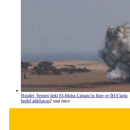
Husiler, Yemen’deki El-Muha Limanı’nı füze ve İHA’larla
hedef aldı
Savaş
2 saat önce