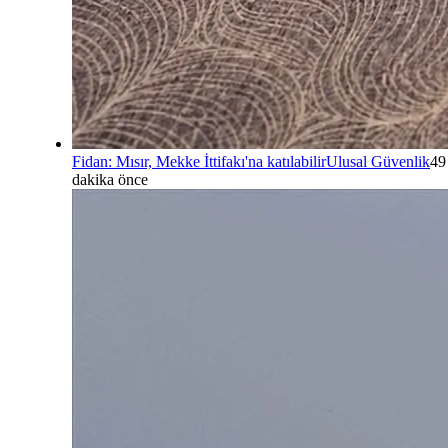
Fidan: Mısır, Mekke İttifakı'na katılabilir
Ulusal Güvenlik
49
dakika önce