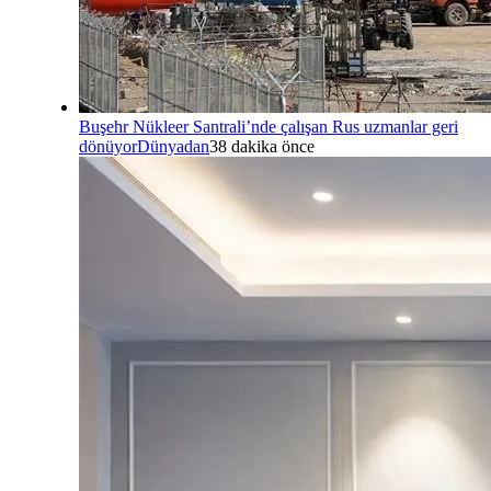
Buşehr Nükleer Santrali’nde çalışan Rus uzmanlar geri
dönüyor
Dünyadan
38 dakika önce