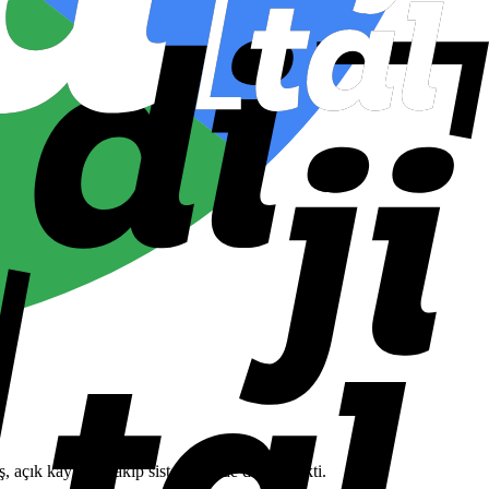
açık kaynaklı takip sistemlerinde dikkat çekti.