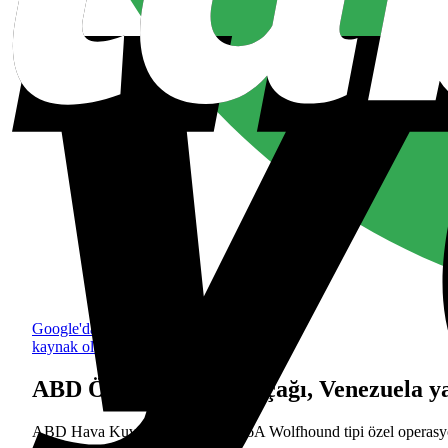
Google'da tercih edilen
kaynak olarak ekle
ABD Özel Kuvvetler uçağı, Venezuela y
ABD Hava Kuvvetlerine ait C-146A Wolfhound tipi özel operasyon uç