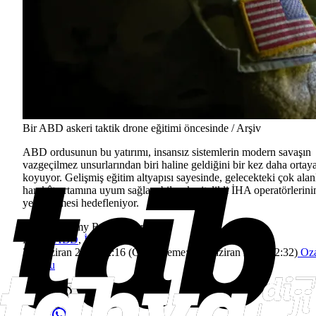
Bir ABD askeri taktik drone eğitimi öncesinde / Arşiv
ABD ordusunun bu yatırımı, insansız sistemlerin modern savaşın
vazgeçilmez unsurlarından biri haline geldiğini bir kez daha ortay
koyuyor. Gelişmiş eğitim altyapısı sayesinde, gelecekteki çok alan
harekât ortamına uyum sağlayabilecek nitelikli İHA operatörlerini
yetiştirilmesi hedefleniyor.
Kaynak:
Army Recognition
Etiket:
ABD
,
İHA
22 Haziran 2026 12:16
(Güncelleme:
22 Haziran 2026 12:32
)
Oz
Akarsu