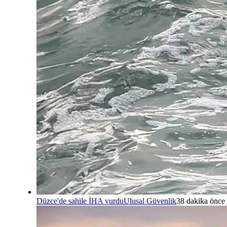
Düzce'de sahile İHA vurdu
Ulusal Güvenlik
38 dakika önce