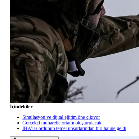
İçindekiler
Simülasyon ve dijital eğitim öne çıkıyor
Gerçekçi muharebe ortamı oluşturulacak
İHA’lar ordunun temel unsurlarından biri haline geldi