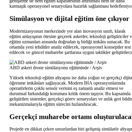
genişleme ile hem eğitim kapasitesinin artırılması hem de daha
karmaşık operasyonel senaryolara hazırlık sağlanması hedefleniyo
Simülasyon ve dijital eğitim öne çıkıyor
Modernizasyonun merkezinde yer alan inovasyon sınıfı, klasik
eğitim anlayışının ötesine geçerek askerler, teknoloji geliştiriciler 
eğitim uzmanları arasında doğrudan iş birliği imkânı sunacak. Bu
ortamda yeni tehditler analiz edilecek, operasyonel konseptler test
edilecek ve güncel muharebe şartlarına uygun taktikler geliştirilec
ABD askeri drone simülasyonu eğitiminde / Arşiv
Yüksek teknoloji eğitim altyapısı ise daha yoğun ve gerçekçi dijita
öğrenme imkânları sağlayacak. Modern İHA operasyonlarında
operatörlerin çoklu sensör verisini eş zamanlı analiz etmesi ve
durumsal farkındalığı koruması kritik önem taşıyor. Bu kapsamda
geliştirilen sistemler, gerçekçi görev senaryoları ve anlık geri bildi
mekanizmalarıyla eğitim sürecini hızlandıracak.
Gerçekçi muharebe ortamı oluşturulaca
Projede en dikkat çeken unsurlardan biri gelişmiş simülatör altyapı