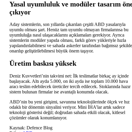
Yasal uyumluluk ve modüler tasarım ön
çıkıyor
Aday sistemlerin, son yıllarda çıkarılan çeşitli ABD yasalarıyla
uyumlu olması şart. Henüz tam uyumlu olmayan firmalarınsa bu
uyumluluğa nasıl ulaşacaklarını açıklamaları gerekiyor. Ayrıca
sistemlerin modüler yapıda olması, farklı görev yükleriyle hızla
yapılandırılabilmesi ve sahada askerler tarafından bağımsız şekild
onarılıp geliştirilebilmesi büyük önem taşıyor.
Üretim baskısı yüksek
Deniz Kuvvetleri’nin takvimi net: İlk teslimatlar birkaç ay içinde
başlayacak. Altı ayda 5.000, on iki ayda ise toplam 10.000 hava
aracı teslim edebilecek üreticiler tercih edilecek. Stoklarında hazır
sistem bulunan firmalar ise avantajlı konumda olacak.
ABD’nin bu yeni girişimi, savunma teknolojilerinde ölçek ve hız
odaklı bir dönemin sinyalini veriyor. Mini İHA’lar artık sadece
teknoloji gösterisi değil; doğrudan sahada etkili olacak, kitlesel
çözümler olarak konumlanıyor.
Kaynak:
Defence Blog