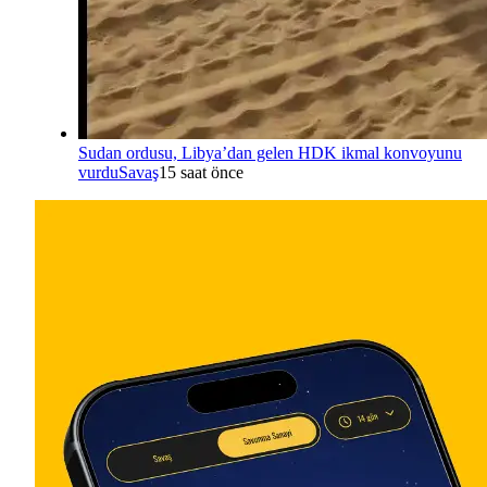
Sudan ordusu, Libya’dan gelen HDK ikmal konvoyunu
vurdu
Savaş
15 saat önce