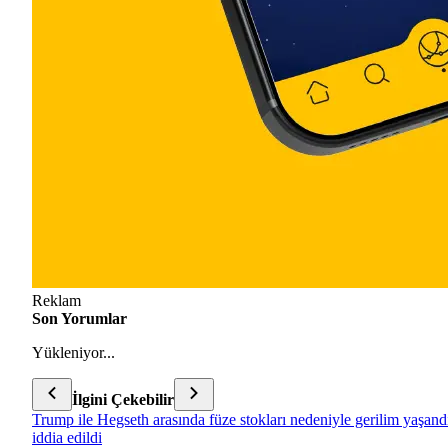
Reklam
Son Yorumlar
Yükleniyor...
İlgini Çekebilir
Trump ile Hegseth arasında füze stokları nedeniyle gerilim yaşand
iddia edildi