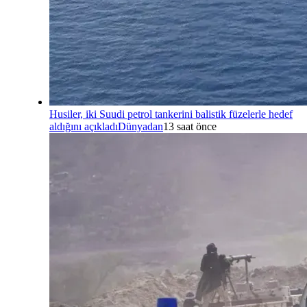
Husiler, iki Suudi petrol tankerini balistik füzelerle hedef
aldığını açıkladı
Dünyadan
13 saat önce