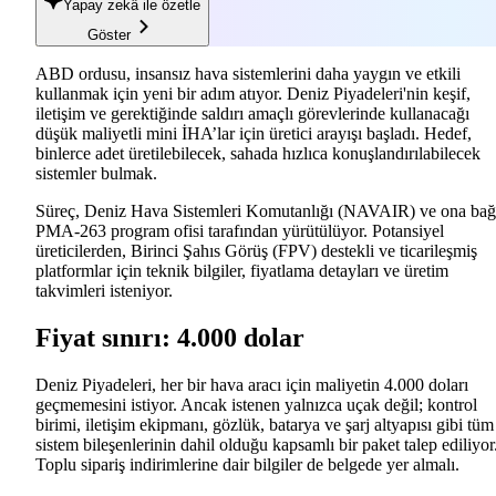
Yapay zekâ
ile özetle
Göster
ABD ordusu, insansız hava sistemlerini daha yaygın ve etkili
kullanmak için yeni bir adım atıyor. Deniz Piyadeleri'nin keşif,
iletişim ve gerektiğinde saldırı amaçlı görevlerinde kullanacağı
düşük maliyetli mini İHA’lar için üretici arayışı başladı. Hedef,
binlerce adet üretilebilecek, sahada hızlıca konuşlandırılabilecek
sistemler bulmak.
Süreç, Deniz Hava Sistemleri Komutanlığı (NAVAIR) ve ona bağ
PMA-263 program ofisi tarafından yürütülüyor. Potansiyel
üreticilerden, Birinci Şahıs Görüş (FPV) destekli ve ticarileşmiş
platformlar için teknik bilgiler, fiyatlama detayları ve üretim
takvimleri isteniyor.
Fiyat sınırı: 4.000 dolar
Deniz Piyadeleri, her bir hava aracı için maliyetin 4.000 doları
geçmemesini istiyor. Ancak istenen yalnızca uçak değil; kontrol
birimi, iletişim ekipmanı, gözlük, batarya ve şarj altyapısı gibi tüm
sistem bileşenlerinin dahil olduğu kapsamlı bir paket talep ediliyor
Toplu sipariş indirimlerine dair bilgiler de belgede yer almalı.