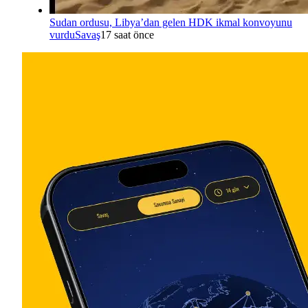
Sudan ordusu, Libya’dan gelen HDK ikmal konvoyunu
vurdu
Savaş
17 saat önce