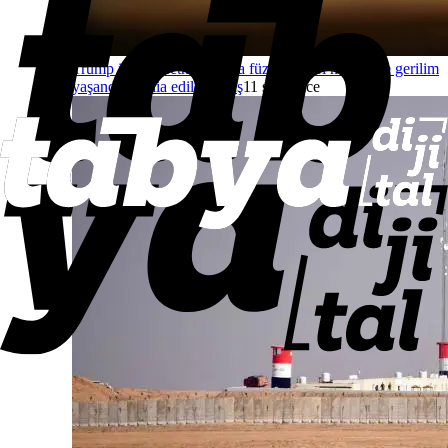
Trump ile Hegseth arasında füze stokları nedeniyle gerilim
yaşandığı iddia edildi
Savaş
11 saat önce