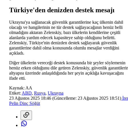
Türkiye'den denizden destek mesajı
Ukrayna'ya sağlanacak güvenlik garantilerine kaç ülkenin dahil
olacağı ve hangilerinin ne tür destek sağlayacağının henüz belli
olmadığını aktaran Zelenskiy, bazı ülkelerin kendilerine çeşitli
alanlarda yardım edecek kapasiteye sahip olduğunu belirtti.
Zelenskiy, Türkiye'nin denizden destek sağlayarak güvenlik
garantilerine dahil olma konusunda olumlu mesajlar verdiğini
açıkladı.
Diğer ülkelerin vereceği destek konusunda bir şeyler söylemenin
henüz erken olduğunu dile getiren Zelenskiy, güvenlik garantileri
altyapısı üzerinde anlaşıldığında her şeyin açıklığa kavuşacağını
ifade etti.
Kaynak:
AA
Etiket:
ABD
,
Rusya
,
Ukrayna
23 Ağustos 2025 18:46
(Güncelleme:
23 Ağustos 2025 18:51
)
İr
Pelin Dinç Söğüt