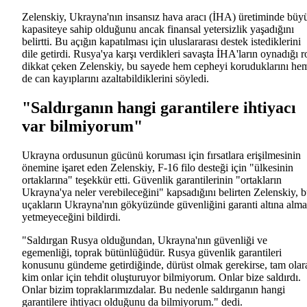
Zelenskiy, Ukrayna'nın insansız hava aracı (İHA) üretiminde büy
kapasiteye sahip olduğunu ancak finansal yetersizlik yaşadığını
belirtti. Bu açığın kapatılması için uluslararası destek istediklerini
dile getirdi. Rusya'ya karşı verdikleri savaşta İHA'ların oynadığı r
dikkat çeken Zelenskiy, bu sayede hem cepheyi koruduklarını he
de can kayıplarını azaltabildiklerini söyledi.
"Saldırganın hangi garantilere ihtiyacı
var bilmiyorum"
Ukrayna ordusunun gücünü koruması için fırsatlara erişilmesinin
önemine işaret eden Zelenskiy, F-16 filo desteği için "ülkesinin
ortaklarına" teşekkür etti. Güvenlik garantilerinin "ortakların
Ukrayna'ya neler verebileceğini" kapsadığını belirten Zelenskiy, 
uçakların Ukrayna'nın gökyüzünde güvenliğini garanti altına alm
yetmeyeceğini bildirdi.
"Saldırgan Rusya olduğundan, Ukrayna'nın güvenliği ve
egemenliği, toprak bütünlüğüdür. Rusya güvenlik garantileri
konusunu gündeme getirdiğinde, dürüst olmak gerekirse, tam olar
kim onlar için tehdit oluşturuyor bilmiyorum. Onlar bize saldırdı.
Onlar bizim topraklarımızdalar. Bu nedenle saldırganın hangi
garantilere ihtiyacı olduğunu da bilmiyorum." dedi.