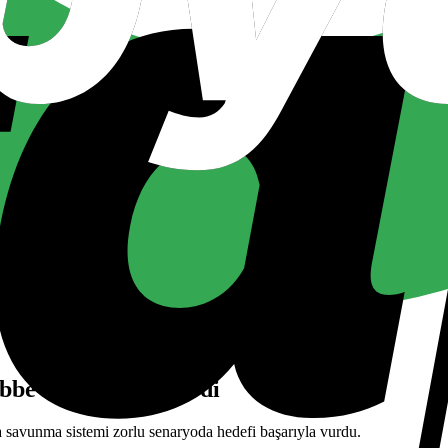
bbe envanterine girdi
 savunma sistemi zorlu senaryoda hedefi başarıyla vurdu.