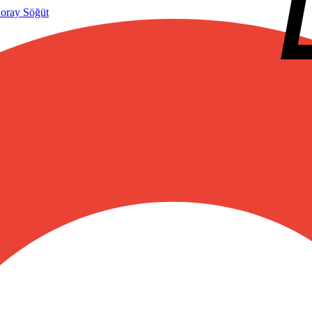
oray Söğüt