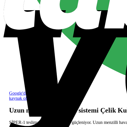
Google'da tercih edilen
kaynak olarak ekle
Uzun menzilli SİPER-1 sistemi Çelik Ku
SİPER-1 teslimatıyla Çelik Kubbe güçleniyor. Uzun menzilli hava