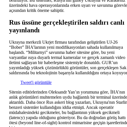
belirtiliyor. Bu sistemler, Rusya'nın güney Ukrayna ve Karadeniz
üzerindeki hava operasyonlarında erken uyarı ve savunma görevle
açısından kritik öneme sahiptir.
Rus üssüne gerçekleştirilen saldırı canlı
yayınlandı
Ukrayna merkezli Ukrjet firması tarafından geliştirilen UJ-26
“Bober” İHA’larının yeni modifikasyonları sahada kullanılmaya
başlandı. “Militarnyi” savunma haber sitesine göre, bu yeni
varyantlar ısıya duyarlı termal kameralar ve gerçek zamanlı video
iletimi sağlayan bir haberleşme sistemiyle donatıldı. GUR’un
yayımladığı yüksek çözünürlüklü görüntüler, son gerçekleşen Sak
saldırısında bu teknolojinin başarıyla kullanıldığını ortaya koyuyor
Tweet'i görüntüle
Sitenin editörlerinden Oleksandr Yan’ın yorumuna göre, İHA’nın
anlık görüntüleri muhtemelen uydu bağlantılı bir terminal üzerind
aktarıldı. Daha önce Rus askeri blog yazarları, Ukrayna'nın Starli
benzeri sistemler kullandığını iddia etmişti. Ancak operatör
müdahalesindeki gecikmeler, bu bağlantının yüksek gecikmeli
(latency) yapıda olduğunu gösteriyor. Bu da doğrudan görüş hattı
ötesi (beyond line-of-sight) kontrol mimarisine geçişin işaretlerind