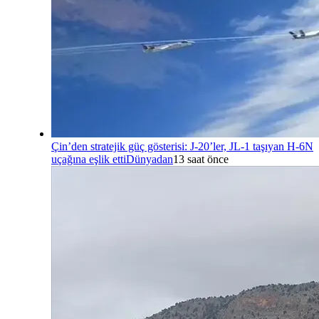
Çin’den stratejik güç gösterisi: J-20’ler, JL-1 taşıyan H-6N
uçağına eşlik etti
Dünyadan
13 saat önce