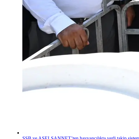
SSB ve ASELSANNET’ten hayvancılıkta yerli takip sistem