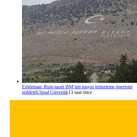
Erhürman: Rum tarafı BM’nin mayın temizleme önerisini
reddetti
Ulusal Güvenlik
13 saat önce