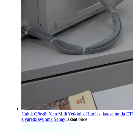
Haluk Görgün’den Millî Yetkinlik Hamlesi kapsamında E
ziyareti
Savunma Sanayi
3 saat önce