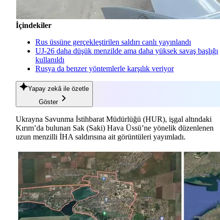
İçindekiler
Rus üssüne gerçekleştirilen saldırı canlı yayınlandı
UJ-26 daha düşük menzilde ama daha yüksek savaş başlığı
kullanıldı
Rusya da benzer yöntemlerle karşılık veriyor
Yapay zekâ
ile özetle
Göster
Ukrayna Savunma İstihbarat Müdürlüğü (HUR), işgal altındaki
Kırım’da bulunan Sak (Saki) Hava Üssü’ne yönelik düzenlenen
uzun menzilli İHA saldırısına ait görüntüleri yayımladı.